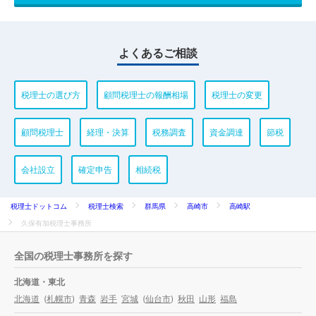
よくあるご相談
税理士の選び方
顧問税理士の報酬相場
税理士の変更
顧問税理士
経理・決算
税務調査
資金調達
節税
会社設立
確定申告
相続税
税理士ドットコム
税理士検索
群馬県
高崎市
高崎駅
久保有加税理士事務所
全国の税理士事務所を探す
北海道・東北
北海道
(
札幌市
)
青森
岩手
宮城
(
仙台市
)
秋田
山形
福島