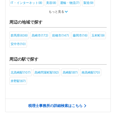
IT・インターネット(8)
美容(8)
運輸・物流(7)
製造(9)
教育(6)
医療・福祉(7)
旅行・ホテル(5)
もっと見る
アミューズメント・レジャー(4)
社会福祉法人(6)
医療法人(4)
周辺の地域で探す
ＮＰＯ法人(3)
一般社団法人(5)
その他(5)
群馬県(636)
高崎市(172)
前橋市(147)
藤岡市(16)
玉村町(9)
安中市(10)
周辺の駅で探す
北高崎駅(107)
高崎問屋町駅(92)
高崎駅(87)
南高崎駅(70)
井野駅(67)
税理士事務所の詳細検索はこちら