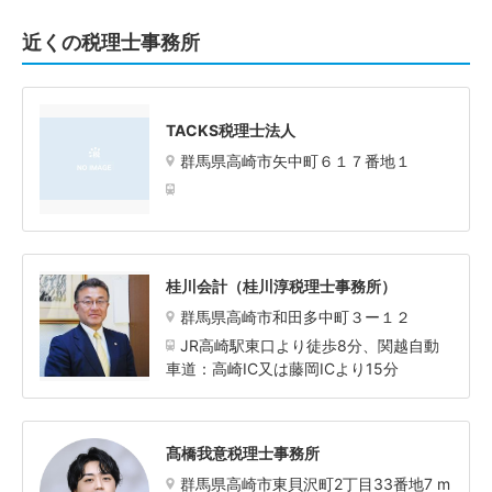
近くの税理士事務所
TACKS税理士法人
群馬県高崎市矢中町６１７番地１
桂川会計（桂川淳税理士事務所）
群馬県高崎市和田多中町３ー１２
JR高崎駅東口より徒歩8分、関越自動
車道：高崎IC又は藤岡ICより15分
髙橋我意税理士事務所
群馬県高崎市東貝沢町2丁目33番地7 m