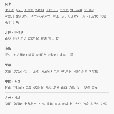
関東
東京都
(
港区
・
新宿区
・
渋谷区
・
千代田区
・
中央区
・
世田谷区
・
品川区
)
神奈川
(
横浜市
・
川崎市
・
相模原市
)
埼玉
(
さいたま市
)
千葉
(
千葉市
)
茨城
栃木
群馬
北陸・甲信越
山梨
長野
新潟
(
新潟市
)
石川
富山
福井
東海
愛知
(
名古屋市
)
静岡
(
静岡市
・
浜松市
)
岐阜
三重
近畿
大阪
(
大阪市
・
堺市
)
京都
(
京都市
)
兵庫
(
神戸市
)
滋賀
奈良
和歌山
中国・四国
岡山
(
岡山市
)
広島
(
広島市
)
鳥取
島根
山口
徳島
香川
愛媛
高知
九州・沖縄
福岡
(
福岡市
・
北九州市
)
佐賀
長崎
熊本
(
熊本市
)
大分
宮崎
鹿児島
沖縄