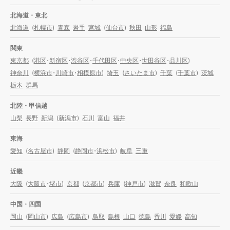
北海道・東北
北海道
(
札幌市
)
青森
岩手
宮城
(
仙台市
)
秋田
山形
福島
関東
東京都
(
港区
・
新宿区
・
渋谷区
・
千代田区
・
中央区
・
世田谷区
・
品川区
)
神奈川
(
横浜市
・
川崎市
・
相模原市
)
埼玉
(
さいたま市
)
千葉
(
千葉市
)
茨城
栃木
群馬
北陸・甲信越
山梨
長野
新潟
(
新潟市
)
石川
富山
福井
東海
愛知
(
名古屋市
)
静岡
(
静岡市
・
浜松市
)
岐阜
三重
近畿
大阪
(
大阪市
・
堺市
)
京都
(
京都市
)
兵庫
(
神戸市
)
滋賀
奈良
和歌山
中国・四国
岡山
(
岡山市
)
広島
(
広島市
)
鳥取
島根
山口
徳島
香川
愛媛
高知