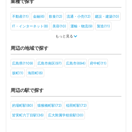
業種で探す
不動産(11)
金融(6)
飲食(12)
流通・小売(12)
建設・建築(10)
IT・インターネット(8)
美容(10)
運輸・物流(9)
製造(11)
教育(5)
医療・福祉(9)
旅行・ホテル(7)
もっと見る
アミューズメント・レジャー(5)
医療法人(6)
一般社団法人(4)
周辺の地域で探す
その他(2)
広島県(1109)
広島市南区(97)
広島市(694)
府中町(11)
坂町(1)
海田町(6)
周辺の駅で探す
的場町駅(80)
猿猴橋町駅(72)
稲荷町駅(72)
皆実町六丁目駅(36)
広大附属学校前駅(30)