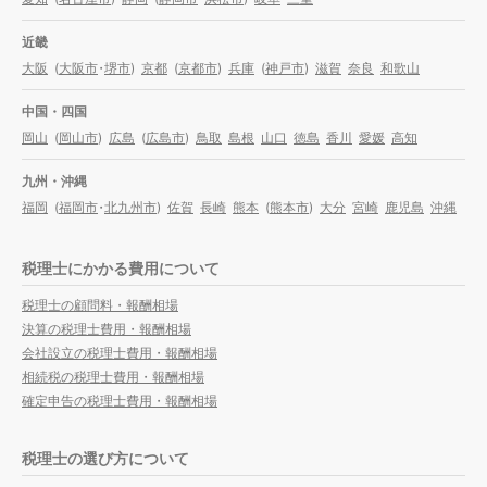
近畿
大阪
(
大阪市
・
堺市
)
京都
(
京都市
)
兵庫
(
神戸市
)
滋賀
奈良
和歌山
中国・四国
岡山
(
岡山市
)
広島
(
広島市
)
鳥取
島根
山口
徳島
香川
愛媛
高知
九州・沖縄
福岡
(
福岡市
・
北九州市
)
佐賀
長崎
熊本
(
熊本市
)
大分
宮崎
鹿児島
沖縄
税理士にかかる費用について
税理士の顧問料・報酬相場
決算の税理士費用・報酬相場
会社設立の税理士費用・報酬相場
相続税の税理士費用・報酬相場
確定申告の税理士費用・報酬相場
税理士の選び方について