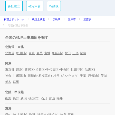
会社設立
確定申告
相続税
税理士ドットコム
税理士検索
広島県
三原市
三原駅
弓場税理士事務所
全国の税理士事務所を探す
北海道・東北
北海道
(
札幌市
)
青森
岩手
宮城
(
仙台市
)
秋田
山形
福島
関東
東京都
(
港区
・
新宿区
・
渋谷区
・
千代田区
・
中央区
・
世田谷区
・
品川区
)
神奈川
(
横浜市
・
川崎市
・
相模原市
)
埼玉
(
さいたま市
)
千葉
(
千葉市
)
茨城
栃木
群馬
北陸・甲信越
山梨
長野
新潟
(
新潟市
)
石川
富山
福井
東海
愛知
(
名古屋市
)
静岡
(
静岡市
・
浜松市
)
岐阜
三重