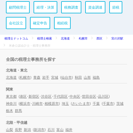
顧問税理士
経理・決算
税務調査
資金調達
節税
会社設立
確定申告
相続税
税理士ドットコム
税理士検索
北海道
札幌市
西区
宮の沢駅
米倉公認会計士・税理士事務所
全国の税理士事務所を探す
北海道・東北
北海道
(
札幌市
)
青森
岩手
宮城
(
仙台市
)
秋田
山形
福島
関東
東京都
(
港区
・
新宿区
・
渋谷区
・
千代田区
・
中央区
・
世田谷区
・
品川区
)
神奈川
(
横浜市
・
川崎市
・
相模原市
)
埼玉
(
さいたま市
)
千葉
(
千葉市
)
茨城
栃木
群馬
北陸・甲信越
山梨
長野
新潟
(
新潟市
)
石川
富山
福井