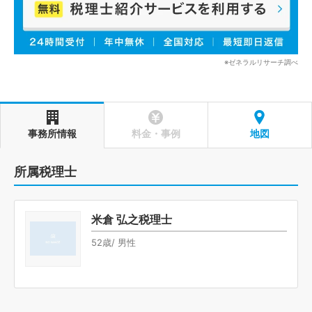
※ゼネラルリサーチ調べ
事務所情報
料金・事例
地図
所属税理士
米倉 弘之税理士
52歳/ 男性