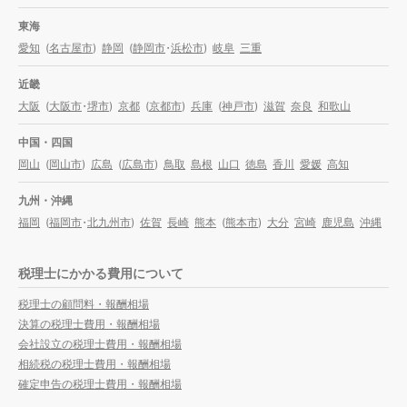
東海
愛知
(
名古屋市
)
静岡
(
静岡市
・
浜松市
)
岐阜
三重
近畿
大阪
(
大阪市
・
堺市
)
京都
(
京都市
)
兵庫
(
神戸市
)
滋賀
奈良
和歌山
中国・四国
岡山
(
岡山市
)
広島
(
広島市
)
鳥取
島根
山口
徳島
香川
愛媛
高知
九州・沖縄
福岡
(
福岡市
・
北九州市
)
佐賀
長崎
熊本
(
熊本市
)
大分
宮崎
鹿児島
沖縄
税理士にかかる費用について
税理士の顧問料・報酬相場
決算の税理士費用・報酬相場
会社設立の税理士費用・報酬相場
相続税の税理士費用・報酬相場
確定申告の税理士費用・報酬相場