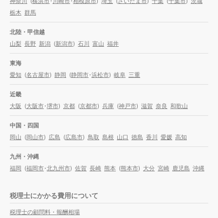
神奈川
(
横浜市
・
川崎市
・
相模原市
)
埼玉
(
さいたま市
)
千葉
(
千葉市
)
茨城
栃木
群馬
北陸・甲信越
山梨
長野
新潟
(
新潟市
)
石川
富山
福井
東海
愛知
(
名古屋市
)
静岡
(
静岡市
・
浜松市
)
岐阜
三重
近畿
大阪
(
大阪市
・
堺市
)
京都
(
京都市
)
兵庫
(
神戸市
)
滋賀
奈良
和歌山
中国・四国
岡山
(
岡山市
)
広島
(
広島市
)
鳥取
島根
山口
徳島
香川
愛媛
高知
九州・沖縄
福岡
(
福岡市
・
北九州市
)
佐賀
長崎
熊本
(
熊本市
)
大分
宮崎
鹿児島
沖縄
税理士にかかる費用について
税理士の顧問料・報酬相場