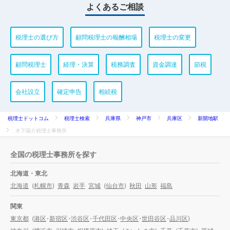
よくあるご相談
税理士の選び方
顧問税理士の報酬相場
税理士の変更
顧問税理士
経理・決算
税務調査
資金調達
節税
会社設立
確定申告
相続税
税理士ドットコム
税理士検索
兵庫県
神戸市
兵庫区
新開地駅
木下陽介税理士事務所
全国の税理士事務所を探す
北海道・東北
北海道
(
札幌市
)
青森
岩手
宮城
(
仙台市
)
秋田
山形
福島
関東
東京都
(
港区
・
新宿区
・
渋谷区
・
千代田区
・
中央区
・
世田谷区
・
品川区
)