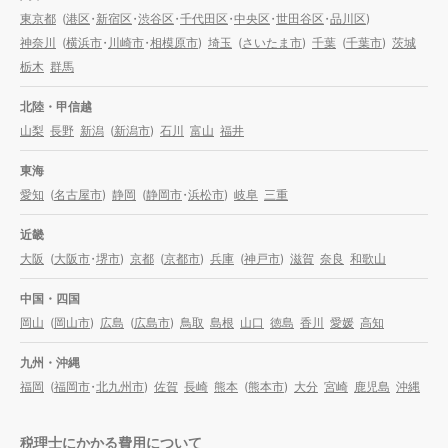
東京都
(
港区
・
新宿区
・
渋谷区
・
千代田区
・
中央区
・
世田谷区
・
品川区
)
神奈川
(
横浜市
・
川崎市
・
相模原市
)
埼玉
(
さいたま市
)
千葉
(
千葉市
)
茨城
栃木
群馬
北陸・甲信越
山梨
長野
新潟
(
新潟市
)
石川
富山
福井
東海
愛知
(
名古屋市
)
静岡
(
静岡市
・
浜松市
)
岐阜
三重
近畿
大阪
(
大阪市
・
堺市
)
京都
(
京都市
)
兵庫
(
神戸市
)
滋賀
奈良
和歌山
中国・四国
岡山
(
岡山市
)
広島
(
広島市
)
鳥取
島根
山口
徳島
香川
愛媛
高知
九州・沖縄
福岡
(
福岡市
・
北九州市
)
佐賀
長崎
熊本
(
熊本市
)
大分
宮崎
鹿児島
沖縄
税理士にかかる費用について