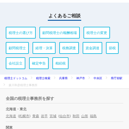
よくあるご相談
税理士の選び方
顧問税理士の報酬相場
税理士の変更
顧問税理士
経理・決算
税務調査
資金調達
節税
会社設立
確定申告
相続税
税理士ドットコム
税理士検索
兵庫県
神戸市
中央区
県庁前駅
森川和彦税理士事務所
全国の税理士事務所を探す
北海道・東北
北海道
(
札幌市
)
青森
岩手
宮城
(
仙台市
)
秋田
山形
福島
関東