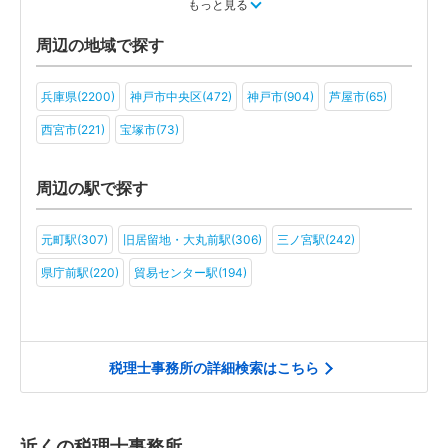
運輸・物流(35)
製造(42)
教育(24)
医療・福祉(31)
もっと見る
旅行・ホテル(25)
アミューズメント・レジャー(20)
ファンド(2)
周辺の地域で探す
社会福祉法人(12)
医療法人(20)
ＮＰＯ法人(11)
学校法人(7)
兵庫県(2200)
神戸市中央区(472)
神戸市(904)
芦屋市(65)
一般社団法人(16)
その他(11)
西宮市(221)
宝塚市(73)
周辺の駅で探す
元町駅(307)
旧居留地・大丸前駅(306)
三ノ宮駅(242)
県庁前駅(220)
貿易センター駅(194)
税理士事務所の詳細検索はこちら
近くの税理士事務所