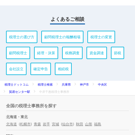
よくあるご相談
税理士の選び方
顧問税理士の報酬相場
税理士の変更
顧問税理士
経理・決算
税務調査
資金調達
節税
会社設立
確定申告
相続税
税理士ドットコム
税理士検索
兵庫県
神戸市
中央区
貿易センター駅
中岸千惠税理士事務所
全国の税理士事務所を探す
北海道・東北
北海道
(
札幌市
)
青森
岩手
宮城
(
仙台市
)
秋田
山形
福島