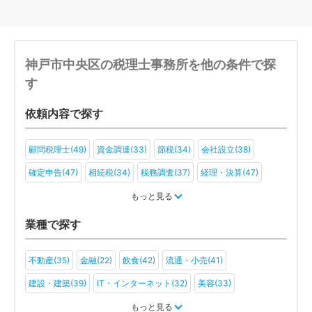
神戸市中央区の税理士事務所を他の条件で探
す
依頼内容で探す
顧問税理士(49)
資金調達(33)
節税(34)
会社設立(38)
確定申告(47)
相続税(34)
税務調査(37)
経理・決算(47)
税金・お金(28)
もっと見る
業種で探す
不動産(35)
金融(22)
飲食(42)
流通・小売(41)
建設・建築(39)
IT・インターネット(32)
美容(33)
運輸・物流(35)
製造(42)
教育(24)
医療・福祉(31)
もっと見る