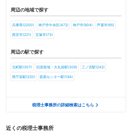
旅行・ホテル(25)
アミューズメント・レジャー(20)
ファンド(2)
周辺の地域で探す
社会福祉法人(12)
医療法人(20)
ＮＰＯ法人(11)
学校法人(7)
兵庫県(2200)
神戸市中央区(472)
神戸市(904)
芦屋市(65)
一般社団法人(16)
その他(11)
西宮市(221)
宝塚市(73)
周辺の駅で探す
元町駅(307)
旧居留地・大丸前駅(306)
三ノ宮駅(242)
県庁前駅(220)
貿易センター駅(194)
税理士事務所の詳細検索はこちら
近くの税理士事務所