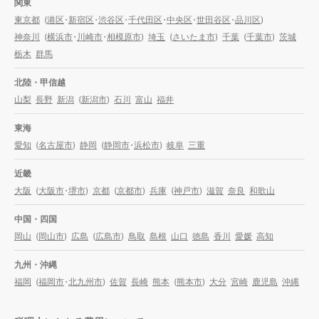
関東
東京都
(
港区
・
新宿区
・
渋谷区
・
千代田区
・
中央区
・
世田谷区
・
品川区
)
神奈川
(
横浜市
・
川崎市
・
相模原市
)
埼玉
(
さいたま市
)
千葉
(
千葉市
)
茨城
栃木
群馬
北陸・甲信越
山梨
長野
新潟
(
新潟市
)
石川
富山
福井
東海
愛知
(
名古屋市
)
静岡
(
静岡市
・
浜松市
)
岐阜
三重
近畿
大阪
(
大阪市
・
堺市
)
京都
(
京都市
)
兵庫
(
神戸市
)
滋賀
奈良
和歌山
中国・四国
岡山
(
岡山市
)
広島
(
広島市
)
鳥取
島根
山口
徳島
香川
愛媛
高知
九州・沖縄
福岡
(
福岡市
・
北九州市
)
佐賀
長崎
熊本
(
熊本市
)
大分
宮崎
鹿児島
沖縄