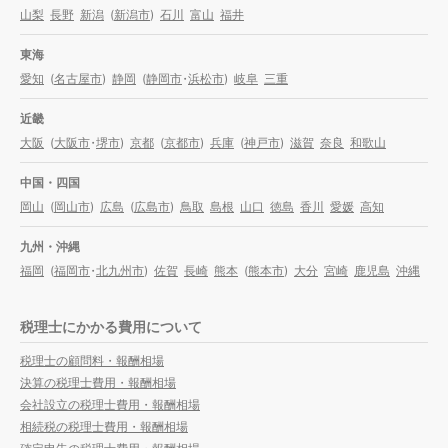
山梨
長野
新潟
(
新潟市
)
石川
富山
福井
東海
愛知
(
名古屋市
)
静岡
(
静岡市
・
浜松市
)
岐阜
三重
近畿
大阪
(
大阪市
・
堺市
)
京都
(
京都市
)
兵庫
(
神戸市
)
滋賀
奈良
和歌山
中国・四国
岡山
(
岡山市
)
広島
(
広島市
)
鳥取
島根
山口
徳島
香川
愛媛
高知
九州・沖縄
福岡
(
福岡市
・
北九州市
)
佐賀
長崎
熊本
(
熊本市
)
大分
宮崎
鹿児島
沖縄
税理士にかかる費用について
税理士の顧問料・報酬相場
決算の税理士費用・報酬相場
会社設立の税理士費用・報酬相場
相続税の税理士費用・報酬相場