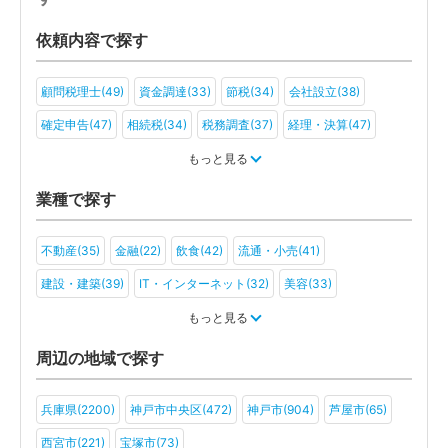
依頼内容で探す
顧問税理士(49)
資金調達(33)
節税(34)
会社設立(38)
確定申告(47)
相続税(34)
税務調査(37)
経理・決算(47)
税金・お金(28)
もっと見る
業種で探す
不動産(35)
金融(22)
飲食(42)
流通・小売(41)
建設・建築(39)
IT・インターネット(32)
美容(33)
運輸・物流(35)
製造(42)
教育(24)
医療・福祉(31)
もっと見る
旅行・ホテル(25)
アミューズメント・レジャー(20)
ファンド(2)
周辺の地域で探す
社会福祉法人(12)
医療法人(20)
ＮＰＯ法人(11)
学校法人(7)
兵庫県(2200)
神戸市中央区(472)
神戸市(904)
芦屋市(65)
一般社団法人(16)
その他(11)
西宮市(221)
宝塚市(73)