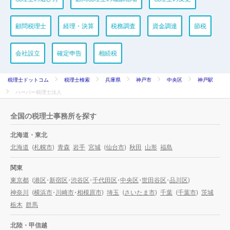
顧問税理士
経理・決算
税務調査
資金調達
節税
会社設立
確定申告
相続税
税理士ドットコム
税理士検索
兵庫県
神戸市
中央区
神戸駅
ハーバー税理士法人
全国の税理士事務所を探す
北海道・東北
北海道
(
札幌市
)
青森
岩手
宮城
(
仙台市
)
秋田
山形
福島
関東
東京都
(
港区
・
新宿区
・
渋谷区
・
千代田区
・
中央区
・
世田谷区
・
品川区
)
神奈川
(
横浜市
・
川崎市
・
相模原市
)
埼玉
(
さいたま市
)
千葉
(
千葉市
)
茨城
栃木
群馬
北陸・甲信越