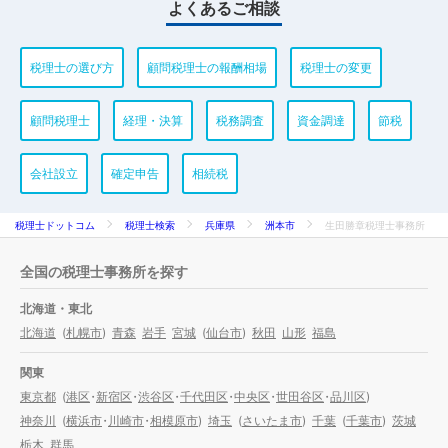
よくあるご相談
税理士の選び方
顧問税理士の報酬相場
税理士の変更
顧問税理士
経理・決算
税務調査
資金調達
節税
会社設立
確定申告
相続税
税理士ドットコム
税理士検索
兵庫県
洲本市
生田勝章税理士事務所
全国の税理士事務所を探す
北海道・東北
北海道
(
札幌市
)
青森
岩手
宮城
(
仙台市
)
秋田
山形
福島
関東
東京都
(
港区
・
新宿区
・
渋谷区
・
千代田区
・
中央区
・
世田谷区
・
品川区
)
神奈川
(
横浜市
・
川崎市
・
相模原市
)
埼玉
(
さいたま市
)
千葉
(
千葉市
)
茨城
栃木
群馬