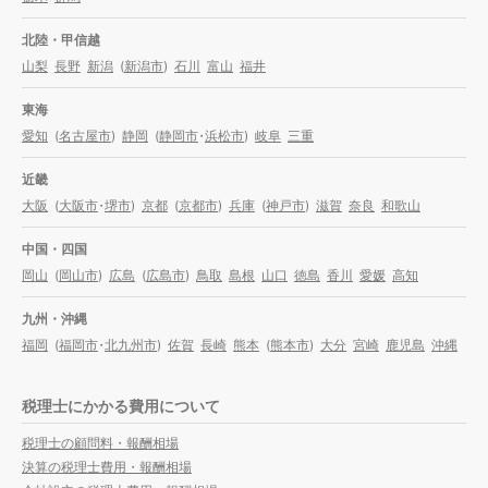
北陸・甲信越
山梨
長野
新潟
(
新潟市
)
石川
富山
福井
東海
愛知
(
名古屋市
)
静岡
(
静岡市
・
浜松市
)
岐阜
三重
近畿
大阪
(
大阪市
・
堺市
)
京都
(
京都市
)
兵庫
(
神戸市
)
滋賀
奈良
和歌山
中国・四国
岡山
(
岡山市
)
広島
(
広島市
)
鳥取
島根
山口
徳島
香川
愛媛
高知
九州・沖縄
福岡
(
福岡市
・
北九州市
)
佐賀
長崎
熊本
(
熊本市
)
大分
宮崎
鹿児島
沖縄
税理士にかかる費用について
税理士の顧問料・報酬相場
決算の税理士費用・報酬相場