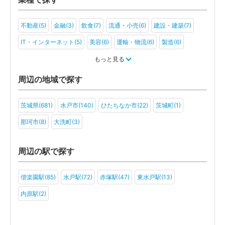
不動産(5)
金融(3)
飲食(7)
流通・小売(6)
建設・建築(7)
IT・インターネット(5)
美容(6)
運輸・物流(6)
製造(6)
教育(4)
医療・福祉(7)
旅行・ホテル(4)
もっと見る
アミューズメント・レジャー(5)
社会福祉法人(3)
医療法人(4)
周辺の地域で探す
ＮＰＯ法人(3)
学校法人(3)
一般社団法人(4)
その他(5)
茨城県(681)
水戸市(140)
ひたちなか市(22)
茨城町(1)
那珂市(8)
大洗町(3)
周辺の駅で探す
偕楽園駅(85)
水戸駅(72)
赤塚駅(47)
東水戸駅(13)
内原駅(2)