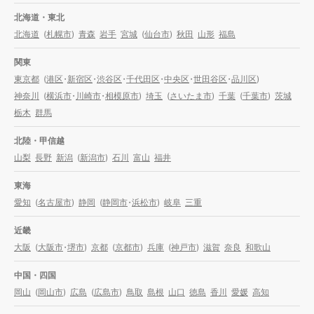
北海道・東北
北海道
(
札幌市
)
青森
岩手
宮城
(
仙台市
)
秋田
山形
福島
関東
東京都
(
港区
・
新宿区
・
渋谷区
・
千代田区
・
中央区
・
世田谷区
・
品川区
)
神奈川
(
横浜市
・
川崎市
・
相模原市
)
埼玉
(
さいたま市
)
千葉
(
千葉市
)
茨城
栃木
群馬
北陸・甲信越
山梨
長野
新潟
(
新潟市
)
石川
富山
福井
東海
愛知
(
名古屋市
)
静岡
(
静岡市
・
浜松市
)
岐阜
三重
近畿
大阪
(
大阪市
・
堺市
)
京都
(
京都市
)
兵庫
(
神戸市
)
滋賀
奈良
和歌山
中国・四国
岡山
(
岡山市
)
広島
(
広島市
)
鳥取
島根
山口
徳島
香川
愛媛
高知