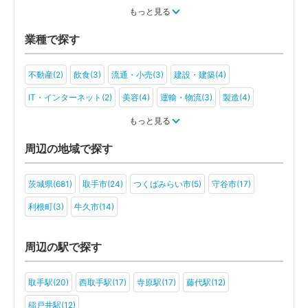
税金・お金(2)
もっと見る
業種で探す
不動産(2)
飲食(3)
流通・小売(3)
建設・建築(4)
IT・インターネット(2)
美容(4)
運輸・物流(3)
製造(4)
教育(2)
旅行・ホテル(2)
もっと見る
周辺の地域で探す
茨城県(681)
取手市(24)
つくばみらい市(5)
守谷市(17)
利根町(3)
牛久市(14)
周辺の駅で探す
取手駅(20)
西取手駅(17)
寺原駅(17)
藤代駅(12)
稲戸井駅(12)