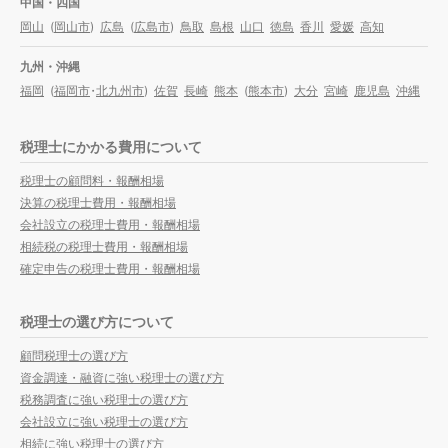
中国・四国
岡山
(
岡山市
)
広島
(
広島市
)
鳥取
島根
山口
徳島
香川
愛媛
高知
九州・沖縄
福岡
(
福岡市
・
北九州市
)
佐賀
長崎
熊本
(
熊本市
)
大分
宮崎
鹿児島
沖縄
税理士にかかる費用について
税理士の顧問料・報酬相場
決算の税理士費用・報酬相場
会社設立の税理士費用・報酬相場
相続税の税理士費用・報酬相場
確定申告の税理士費用・報酬相場
税理士の選び方について
顧問税理士の選び方
資金調達・融資に強い税理士の選び方
税務調査に強い税理士の選び方
会社設立に強い税理士の選び方
相続に強い税理士の選び方