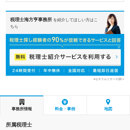
税理士海方亨事務所
を紹介してほしい方はこ
ちら
※ゼネラルリサーチ調べ
事務所情報
料金・事例
地図
所属税理士