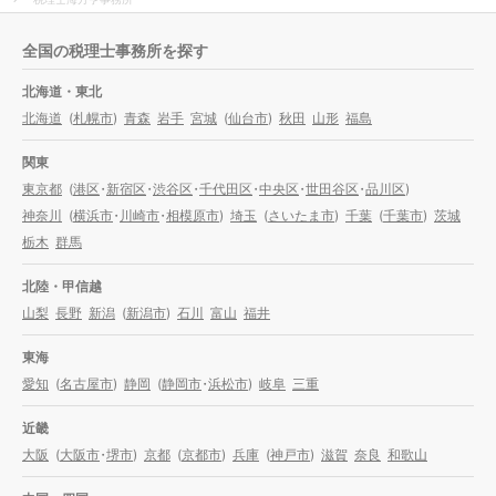
全国の税理士事務所を探す
北海道・東北
北海道
(
札幌市
)
青森
岩手
宮城
(
仙台市
)
秋田
山形
福島
関東
東京都
(
港区
・
新宿区
・
渋谷区
・
千代田区
・
中央区
・
世田谷区
・
品川区
)
神奈川
(
横浜市
・
川崎市
・
相模原市
)
埼玉
(
さいたま市
)
千葉
(
千葉市
)
茨城
栃木
群馬
北陸・甲信越
山梨
長野
新潟
(
新潟市
)
石川
富山
福井
東海
愛知
(
名古屋市
)
静岡
(
静岡市
・
浜松市
)
岐阜
三重
近畿
大阪
(
大阪市
・
堺市
)
京都
(
京都市
)
兵庫
(
神戸市
)
滋賀
奈良
和歌山