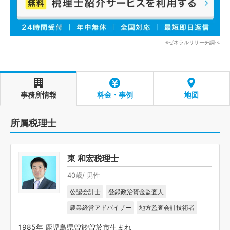
※ゼネラルリサーチ調べ
事務所情報
料金・事例
地図
所属税理士
東 和宏税理士
40歳/ 男性
公認会計士
登録政治資金監査人
農業経営アドバイザー
地方監査会計技術者
1985年 鹿児島県曽於曽於市生まれ