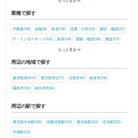
税金・お金(12)
もっと見る
業種で探す
不動産(19)
金融(9)
飲食(19)
流通・小売(22)
建設・建築(21)
IT・インターネット(10)
美容(14)
運輸・物流(16)
製造(17)
教育(12)
医療・福祉(13)
旅行・ホテル(6)
もっと見る
アミューズメント・レジャー(12)
ファンド(2)
社会福祉法人(3)
周辺の地域で探す
医療法人(10)
ＮＰＯ法人(5)
学校法人(4)
一般社団法人(4)
鹿児島県(411)
鹿児島市(271)
日置市(4)
姶良市(16)
その他(6)
霧島市(12)
南九州市(4)
周辺の駅で探す
鹿児島中央駅(53)
南鹿児島駅(23)
鹿児島駅(22)
広木駅(22)
宇宿駅(22)