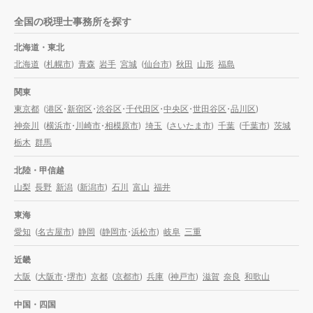
全国の税理士事務所を探す
北海道・東北
北海道
(
札幌市
)
青森
岩手
宮城
(
仙台市
)
秋田
山形
福島
関東
東京都
(
港区
・
新宿区
・
渋谷区
・
千代田区
・
中央区
・
世田谷区
・
品川区
)
神奈川
(
横浜市
・
川崎市
・
相模原市
)
埼玉
(
さいたま市
)
千葉
(
千葉市
)
茨城
栃木
群馬
北陸・甲信越
山梨
長野
新潟
(
新潟市
)
石川
富山
福井
東海
愛知
(
名古屋市
)
静岡
(
静岡市
・
浜松市
)
岐阜
三重
近畿
大阪
(
大阪市
・
堺市
)
京都
(
京都市
)
兵庫
(
神戸市
)
滋賀
奈良
和歌山
中国・四国