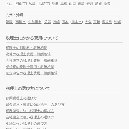
岡山
(
岡山市
)
広島
(
広島市
)
鳥取
島根
山口
徳島
香川
愛媛
高知
九州・沖縄
福岡
(
福岡市
・
北九州市
)
佐賀
長崎
熊本
(
熊本市
)
大分
宮崎
鹿児島
沖縄
税理士にかかる費用について
税理士の顧問料・報酬相場
決算の税理士費用・報酬相場
会社設立の税理士費用・報酬相場
相続税の税理士費用・報酬相場
確定申告の税理士費用・報酬相場
税理士の選び方について
顧問税理士の選び方
資金調達・融資に強い税理士の選び方
税務調査に強い税理士の選び方
会社設立に強い税理士の選び方
相続に強い税理士の選び方