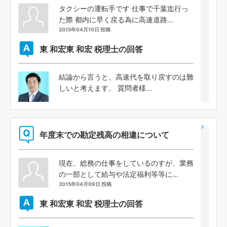
タクシーの運転手です 仕事で千葉迄行っ
た際 都内に早く戻る為に高速道路...
2015年04月10日 投稿
東 和宏
東 和宏 税理士の回答
結論から言うと、高速代を取り戻すのは難
しいと考えます。 質問者様...
年度末での勘定残高の相違について
現在、総務の仕事をしているのすが、業務
の一部として給与や法定福利等等に...
2015年04月09日 投稿
東 和宏
東 和宏 税理士の回答