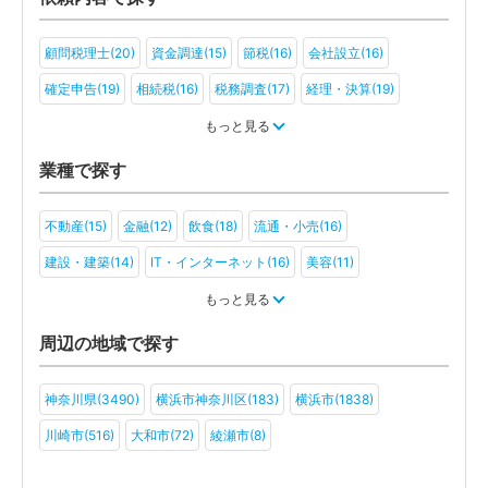
顧問税理士(20)
資金調達(15)
節税(16)
会社設立(16)
確定申告(19)
相続税(16)
税務調査(17)
経理・決算(19)
税金・お金(13)
もっと見る
業種で探す
不動産(15)
金融(12)
飲食(18)
流通・小売(16)
建設・建築(14)
IT・インターネット(16)
美容(11)
運輸・物流(13)
製造(18)
教育(11)
医療・福祉(9)
もっと見る
旅行・ホテル(7)
アミューズメント・レジャー(10)
ファンド(5)
周辺の地域で探す
社会福祉法人(3)
医療法人(7)
ＮＰＯ法人(8)
学校法人(6)
神奈川県(3490)
横浜市神奈川区(183)
横浜市(1838)
一般社団法人(7)
その他(6)
川崎市(516)
大和市(72)
綾瀬市(8)