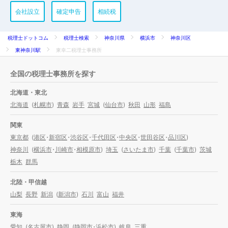
会社設立
確定申告
相続税
税理士ドットコム
税理士検索
神奈川県
横浜市
神奈川区
東神奈川駅
東幸二税理士事務所
全国の税理士事務所を探す
北海道・東北
北海道
(
札幌市
)
青森
岩手
宮城
(
仙台市
)
秋田
山形
福島
関東
東京都
(
港区
・
新宿区
・
渋谷区
・
千代田区
・
中央区
・
世田谷区
・
品川区
)
神奈川
(
横浜市
・
川崎市
・
相模原市
)
埼玉
(
さいたま市
)
千葉
(
千葉市
)
茨城
栃木
群馬
北陸・甲信越
山梨
長野
新潟
(
新潟市
)
石川
富山
福井
東海
愛知
(
名古屋市
)
静岡
(
静岡市
・
浜松市
)
岐阜
三重