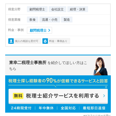
得意分野
顧問税理士
会社設立
経理・決算
得意業種
飲食
流通・小売
製造
料金・事例
顧問税理士
個人の相談も受付可
料金・事例あり
東幸二税理士事務所
を紹介してほしい方はこ
ちら
※ゼネラルリサーチ調べ