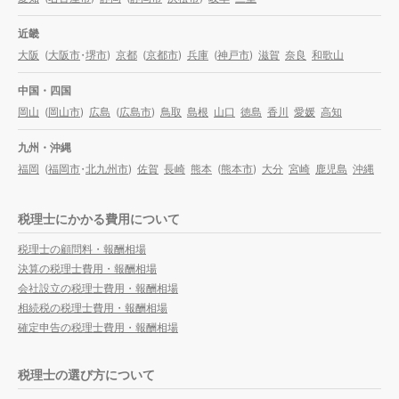
近畿
大阪
(
大阪市
・
堺市
)
京都
(
京都市
)
兵庫
(
神戸市
)
滋賀
奈良
和歌山
中国・四国
岡山
(
岡山市
)
広島
(
広島市
)
鳥取
島根
山口
徳島
香川
愛媛
高知
九州・沖縄
福岡
(
福岡市
・
北九州市
)
佐賀
長崎
熊本
(
熊本市
)
大分
宮崎
鹿児島
沖縄
税理士にかかる費用について
税理士の顧問料・報酬相場
決算の税理士費用・報酬相場
会社設立の税理士費用・報酬相場
相続税の税理士費用・報酬相場
確定申告の税理士費用・報酬相場
税理士の選び方について