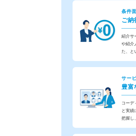
条件
ご納
紹介サ
や紹介
た、と
サー
豊富
コーデ
と実績
把握し