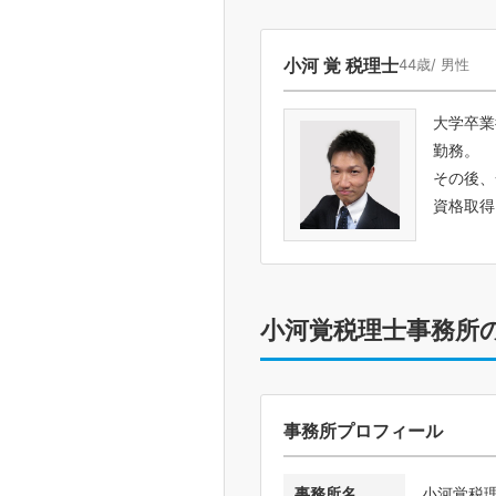
小河 覚 税理士
44歳/ 男性
大学卒業
勤務。
その後、
資格取得
小河覚税理士事務所
事務所プロフィール
事務所名
小河覚税