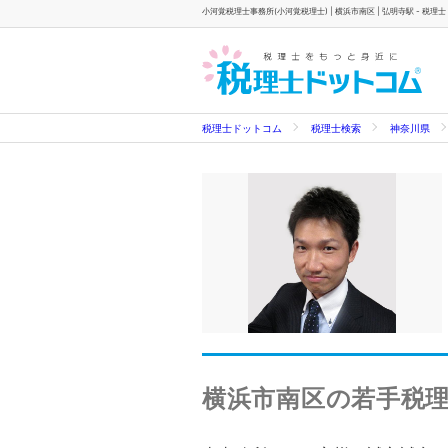
小河覚税理士事務所(小河覚税理士) | 横浜市南区 | 弘明寺駅 - 税理
税理士ドットコム
税理士検索
神奈川県
横浜市南区の若手税