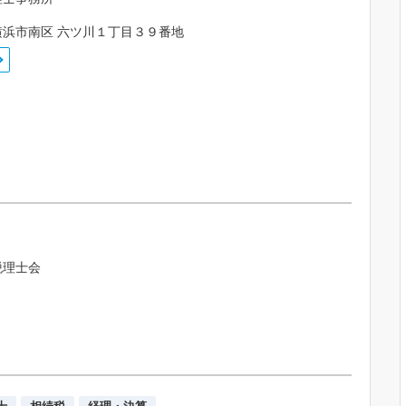
横浜市南区 六ツ川１丁目３９番地
税理士会
士
相続税
経理・決算