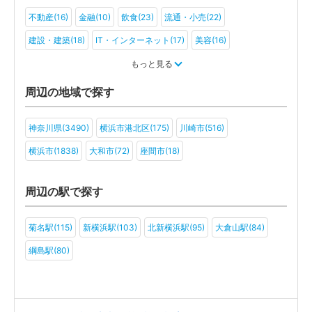
不動産(16)
金融(10)
飲食(23)
流通・小売(22)
建設・建築(18)
IT・インターネット(17)
美容(16)
運輸・物流(15)
製造(18)
教育(13)
医療・福祉(10)
もっと見る
旅行・ホテル(9)
アミューズメント・レジャー(8)
ファンド(3)
周辺の地域で探す
社会福祉法人(2)
医療法人(7)
ＮＰＯ法人(5)
学校法人(2)
神奈川県(3490)
横浜市港北区(175)
川崎市(516)
一般社団法人(4)
その他(6)
横浜市(1838)
大和市(72)
座間市(18)
周辺の駅で探す
菊名駅(115)
新横浜駅(103)
北新横浜駅(95)
大倉山駅(84)
綱島駅(80)