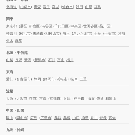
北海道
(
札幌市
)
青森
岩手
宮城
(
仙台市
)
秋田
山形
福島
関東
東京都
(
港区
・
新宿区
・
渋谷区
・
千代田区
・
中央区
・
世田谷区
・
品川区
)
神奈川
(
横浜市
・
川崎市
・
相模原市
)
埼玉
(
さいたま市
)
千葉
(
千葉市
)
茨城
栃木
群馬
北陸・甲信越
山梨
長野
新潟
(
新潟市
)
石川
富山
福井
東海
愛知
(
名古屋市
)
静岡
(
静岡市
・
浜松市
)
岐阜
三重
近畿
大阪
(
大阪市
・
堺市
)
京都
(
京都市
)
兵庫
(
神戸市
)
滋賀
奈良
和歌山
中国・四国
岡山
(
岡山市
)
広島
(
広島市
)
鳥取
島根
山口
徳島
香川
愛媛
高知
九州・沖縄