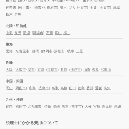
東京都
(
港区
・
新宿区
・
渋谷区
・
千代田区
・
中央区
・
世田谷区
・
品川区
)
神奈川
(
横浜市
・
川崎市
・
相模原市
)
埼玉
(
さいたま市
)
千葉
(
千葉市
)
茨城
栃木
群馬
北陸・甲信越
山梨
長野
新潟
(
新潟市
)
石川
富山
福井
東海
愛知
(
名古屋市
)
静岡
(
静岡市
・
浜松市
)
岐阜
三重
近畿
大阪
(
大阪市
・
堺市
)
京都
(
京都市
)
兵庫
(
神戸市
)
滋賀
奈良
和歌山
中国・四国
岡山
(
岡山市
)
広島
(
広島市
)
鳥取
島根
山口
徳島
香川
愛媛
高知
九州・沖縄
福岡
(
福岡市
・
北九州市
)
佐賀
長崎
熊本
(
熊本市
)
大分
宮崎
鹿児島
沖縄
税理士にかかる費用について