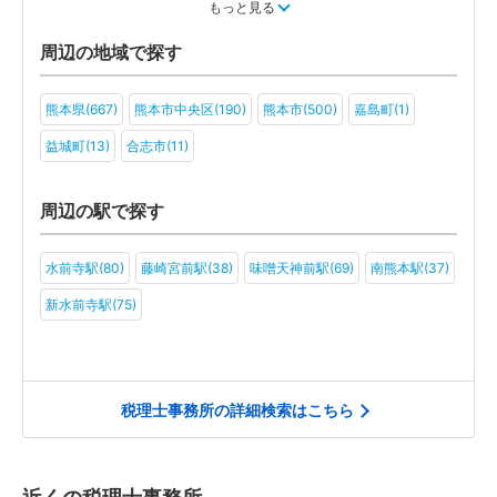
教育(12)
医療・福祉(14)
旅行・ホテル(12)
もっと見る
アミューズメント・レジャー(9)
ファンド(2)
社会福祉法人(8)
周辺の地域で探す
医療法人(9)
ＮＰＯ法人(4)
学校法人(5)
一般社団法人(9)
熊本県(667)
熊本市中央区(190)
熊本市(500)
嘉島町(1)
その他(8)
益城町(13)
合志市(11)
周辺の駅で探す
水前寺駅(80)
藤崎宮前駅(38)
味噌天神前駅(69)
南熊本駅(37)
新水前寺駅(75)
税理士事務所の詳細検索はこちら