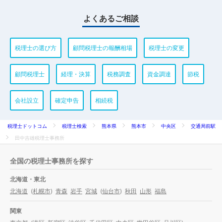
よくあるご相談
税理士の選び方
顧問税理士の報酬相場
税理士の変更
顧問税理士
経理・決算
税務調査
資金調達
節税
会社設立
確定申告
相続税
税理士ドットコム
税理士検索
熊本県
熊本市
中央区
交通局前駅
田中吉雄税理士事務所
全国の税理士事務所を探す
北海道・東北
北海道
(
札幌市
)
青森
岩手
宮城
(
仙台市
)
秋田
山形
福島
関東