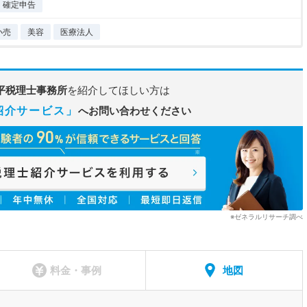
確定申告
小売
美容
医療法人
平税理士事務所
を紹介してほしい方は
紹介サービス」
へお問い合わせください
※ゼネラルリサーチ調べ
料金・事例
地図