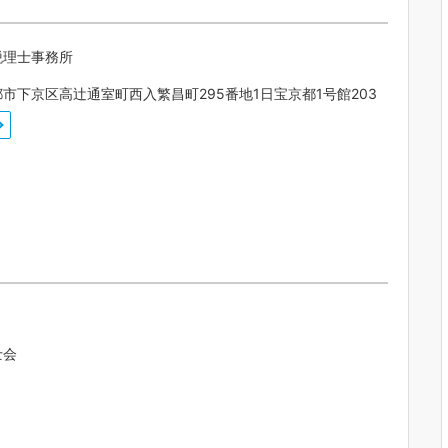
税理士事務所
市下京区高辻通室町西入繁昌町295番地1日宝京都1号館203
士会