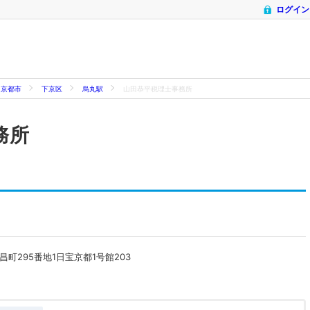
ログイン
京都市
下京区
烏丸駅
山田恭平税理士事務所
務所
町295番地1日宝京都1号館203