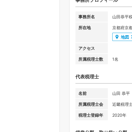
事務所名
山田恭平
所在地
京都府京都
地図
アクセス
所属税理士数
1名
代表税理士
名前
山田 恭平
所属税理士会
近畿税理
税理士登録年
2020年