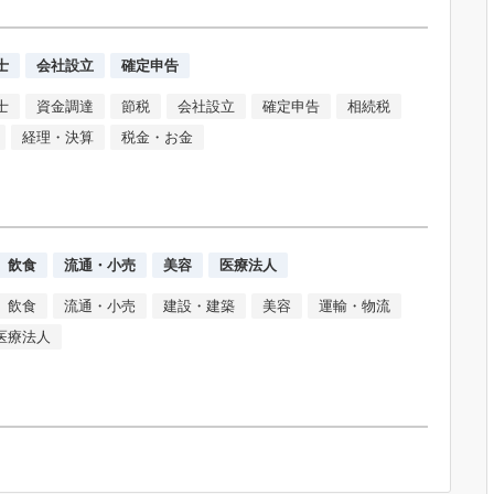
士
会社設立
確定申告
士
資金調達
節税
会社設立
確定申告
相続税
経理・決算
税金・お金
飲食
流通・小売
美容
医療法人
飲食
流通・小売
建設・建築
美容
運輸・物流
医療法人