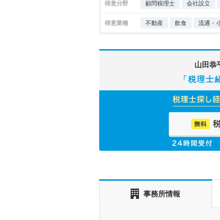
得意分野
顧問税理士
会社設立
得意業種
不動産
飲食
流通・
山田恭
「税理士
事務所情報