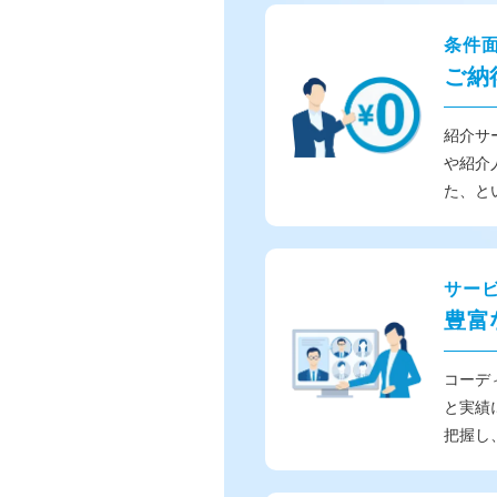
条件
ご納
紹介サ
や紹介
た、と
サー
豊富
コーデ
と実績
把握し