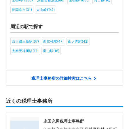
京都府(1380)
京都市右京区(80)
京都市(1085)
向日市(16)
その他(4)
長岡京市(31)
大山崎町(4)
周辺の駅で探す
西大路三条駅(67)
西京極駅(47)
山ノ内駅(42)
太秦天神川駅(17)
嵐山駅(16)
税理士事務所の詳細検索はこちら
近くの税理士事務所
永田充男税理士事務所