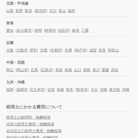
北陸・甲信越
山梨
長野
新潟
(
新潟市
)
石川
富山
福井
東海
愛知
(
名古屋市
)
静岡
(
静岡市
・
浜松市
)
岐阜
三重
近畿
大阪
(
大阪市
・
堺市
)
京都
(
京都市
)
兵庫
(
神戸市
)
滋賀
奈良
和歌山
中国・四国
岡山
(
岡山市
)
広島
(
広島市
)
鳥取
島根
山口
徳島
香川
愛媛
高知
九州・沖縄
福岡
(
福岡市
・
北九州市
)
佐賀
長崎
熊本
(
熊本市
)
大分
宮崎
鹿児島
沖縄
税理士にかかる費用について
税理士の顧問料・報酬相場
決算の税理士費用・報酬相場
会社設立の税理士費用・報酬相場
相続税の税理士費用・報酬相場