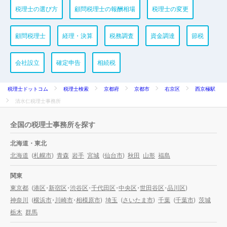
税理士の選び方
顧問税理士の報酬相場
税理士の変更
顧問税理士
経理・決算
税務調査
資金調達
節税
会社設立
確定申告
相続税
税理士ドットコム
税理士検索
京都府
京都市
右京区
西京極駅
清水仁税理士事務所
全国の税理士事務所を探す
北海道・東北
北海道
(
札幌市
)
青森
岩手
宮城
(
仙台市
)
秋田
山形
福島
関東
東京都
(
港区
・
新宿区
・
渋谷区
・
千代田区
・
中央区
・
世田谷区
・
品川区
)
神奈川
(
横浜市
・
川崎市
・
相模原市
)
埼玉
(
さいたま市
)
千葉
(
千葉市
)
茨城
栃木
群馬