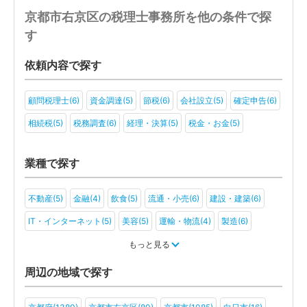
京都市右京区の税理士事務所を他の条件で探
す
依頼内容で探す
顧問税理士(6)
資金調達(5)
節税(6)
会社設立(5)
確定申告(6)
相続税(5)
税務調査(6)
経理・決算(5)
税金・お金(5)
業種で探す
不動産(5)
金融(4)
飲食(5)
流通・小売(6)
建設・建築(6)
IT・インターネット(5)
美容(5)
運輸・物流(4)
製造(6)
教育(4)
医療・福祉(3)
旅行・ホテル(2)
もっと見る
アミューズメント・レジャー(2)
ファンド(2)
社会福祉法人(2)
周辺の地域で探す
医療法人(3)
ＮＰＯ法人(3)
学校法人(2)
一般社団法人(4)