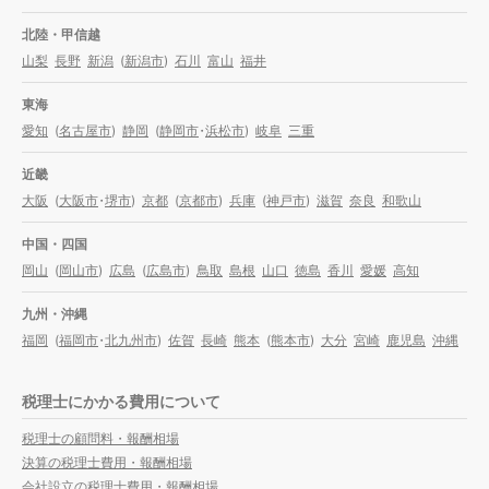
北陸・甲信越
山梨
長野
新潟
(
新潟市
)
石川
富山
福井
東海
愛知
(
名古屋市
)
静岡
(
静岡市
・
浜松市
)
岐阜
三重
近畿
大阪
(
大阪市
・
堺市
)
京都
(
京都市
)
兵庫
(
神戸市
)
滋賀
奈良
和歌山
中国・四国
岡山
(
岡山市
)
広島
(
広島市
)
鳥取
島根
山口
徳島
香川
愛媛
高知
九州・沖縄
福岡
(
福岡市
・
北九州市
)
佐賀
長崎
熊本
(
熊本市
)
大分
宮崎
鹿児島
沖縄
税理士にかかる費用について
税理士の顧問料・報酬相場
決算の税理士費用・報酬相場
会社設立の税理士費用・報酬相場