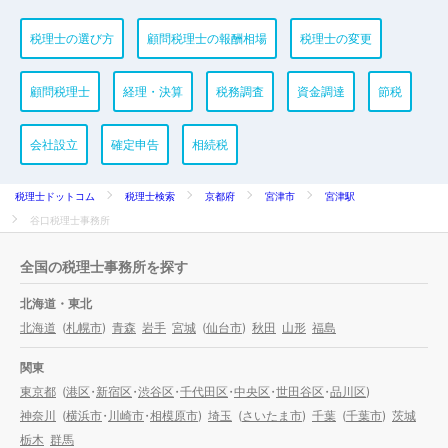
税理士の選び方
顧問税理士の報酬相場
税理士の変更
顧問税理士
経理・決算
税務調査
資金調達
節税
会社設立
確定申告
相続税
税理士ドットコム
税理士検索
京都府
宮津市
宮津駅
谷口税理士事務所
全国の税理士事務所を探す
北海道・東北
北海道
(
札幌市
)
青森
岩手
宮城
(
仙台市
)
秋田
山形
福島
関東
東京都
(
港区
・
新宿区
・
渋谷区
・
千代田区
・
中央区
・
世田谷区
・
品川区
)
神奈川
(
横浜市
・
川崎市
・
相模原市
)
埼玉
(
さいたま市
)
千葉
(
千葉市
)
茨城
栃木
群馬