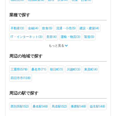
業種で探す
不動産(3)
金融(4)
飲食(5)
流通・小売(5)
建設・建築(4)
IT・インターネット(3)
美容(4)
運輸・物流(3)
製造(5)
教育(3)
医療・福祉(3)
旅行・ホテル(3)
もっと見る
アミューズメント・レジャー(2)
社会福祉法人(2)
ＮＰＯ法人(2)
周辺の地域で探す
三重県(578)
桑名市(71)
朝日町(1)
川越町(3)
東員町(4)
四日市市(138)
周辺の駅で探す
西別所駅(52)
桑名駅(48)
馬道駅(52)
播磨駅(48)
益生駅(48)