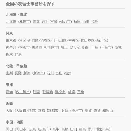
全国の税理士事務所を探す
北海道・東北
北海道
(
札幌市
)
青森
岩手
宮城
(
仙台市
)
秋田
山形
福島
関東
東京都
(
港区
・
新宿区
・
渋谷区
・
千代田区
・
中央区
・
世田谷区
・
品川区
)
神奈川
(
横浜市
・
川崎市
・
相模原市
)
埼玉
(
さいたま市
)
千葉
(
千葉市
)
茨城
栃木
群馬
北陸・甲信越
山梨
長野
新潟
(
新潟市
)
石川
富山
福井
東海
愛知
(
名古屋市
)
静岡
(
静岡市
・
浜松市
)
岐阜
三重
近畿
大阪
(
大阪市
・
堺市
)
京都
(
京都市
)
兵庫
(
神戸市
)
滋賀
奈良
和歌山
中国・四国
岡山
(
岡山市
)
広島
(
広島市
)
鳥取
島根
山口
徳島
香川
愛媛
高知