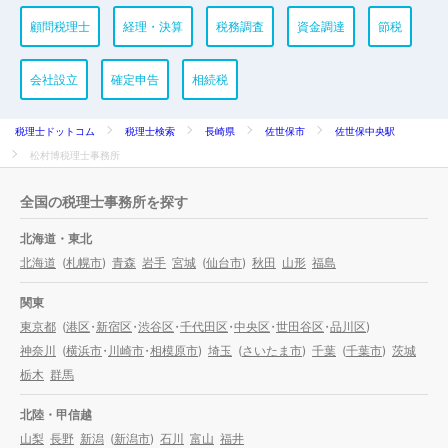
顧問税理士
経理・決算
税務調査
資金調達
節税
会社設立
確定申告
相続税
税理士ドットコム
税理士検索
長崎県
佐世保市
佐世保中央駅
松村博税理士事務所
全国の税理士事務所を探す
北海道・東北
北海道
(
札幌市
)
青森
岩手
宮城
(
仙台市
)
秋田
山形
福島
関東
東京都
(
港区
・
新宿区
・
渋谷区
・
千代田区
・
中央区
・
世田谷区
・
品川区
)
神奈川
(
横浜市
・
川崎市
・
相模原市
)
埼玉
(
さいたま市
)
千葉
(
千葉市
)
茨城
栃木
群馬
北陸・甲信越
山梨
長野
新潟
(
新潟市
)
石川
富山
福井