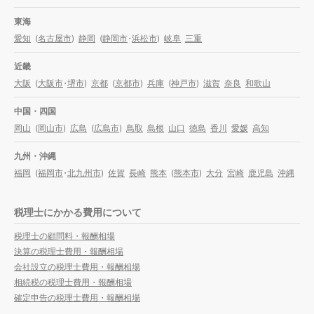
東海
愛知
(
名古屋市
)
静岡
(
静岡市
・
浜松市
)
岐阜
三重
近畿
大阪
(
大阪市
・
堺市
)
京都
(
京都市
)
兵庫
(
神戸市
)
滋賀
奈良
和歌山
中国・四国
岡山
(
岡山市
)
広島
(
広島市
)
鳥取
島根
山口
徳島
香川
愛媛
高知
九州・沖縄
福岡
(
福岡市
・
北九州市
)
佐賀
長崎
熊本
(
熊本市
)
大分
宮崎
鹿児島
沖縄
税理士にかかる費用について
税理士の顧問料・報酬相場
決算の税理士費用・報酬相場
会社設立の税理士費用・報酬相場
相続税の税理士費用・報酬相場
確定申告の税理士費用・報酬相場