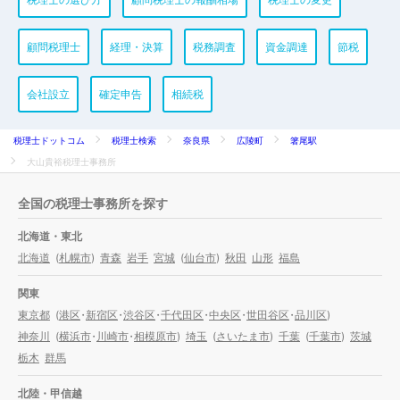
顧問税理士
経理・決算
税務調査
資金調達
節税
会社設立
確定申告
相続税
税理士ドットコム
税理士検索
奈良県
広陵町
箸尾駅
大山貴裕税理士事務所
全国の税理士事務所を探す
北海道・東北
北海道
(
札幌市
)
青森
岩手
宮城
(
仙台市
)
秋田
山形
福島
関東
東京都
(
港区
・
新宿区
・
渋谷区
・
千代田区
・
中央区
・
世田谷区
・
品川区
)
神奈川
(
横浜市
・
川崎市
・
相模原市
)
埼玉
(
さいたま市
)
千葉
(
千葉市
)
茨城
栃木
群馬
北陸・甲信越