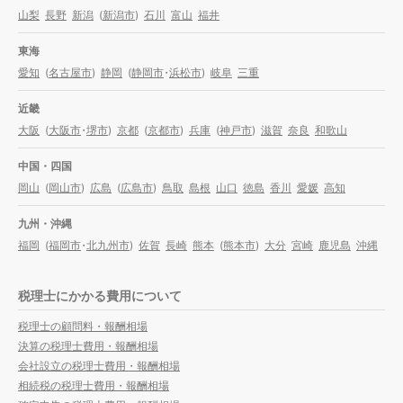
山梨
長野
新潟
(
新潟市
)
石川
富山
福井
東海
愛知
(
名古屋市
)
静岡
(
静岡市
・
浜松市
)
岐阜
三重
近畿
大阪
(
大阪市
・
堺市
)
京都
(
京都市
)
兵庫
(
神戸市
)
滋賀
奈良
和歌山
中国・四国
岡山
(
岡山市
)
広島
(
広島市
)
鳥取
島根
山口
徳島
香川
愛媛
高知
九州・沖縄
福岡
(
福岡市
・
北九州市
)
佐賀
長崎
熊本
(
熊本市
)
大分
宮崎
鹿児島
沖縄
税理士にかかる費用について
税理士の顧問料・報酬相場
決算の税理士費用・報酬相場
会社設立の税理士費用・報酬相場
相続税の税理士費用・報酬相場