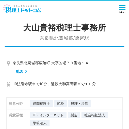
大山貴裕税理士事務所
奈良県北葛城郡/箸尾駅
奈良県北葛城郡広陵町 大字的場７９番地１４
地図
JR法隆寺駅車で10分、近鉄大和高田駅車で１０分
得意分野
顧問税理士
節税
経理・決算
得意業種
IT・インターネット
製造
社会福祉法人
学校法人