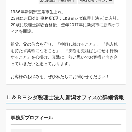
JADP認定 行動心理士
MAS監査プランナー
1986年新潟県三条市生まれ。
23歳に吉田会計事務所(現：L&Bヨシダ税理士法人)に入社。
29歳に税理士試験合格後、翌年2017年に新潟市に新潟オフ
ィスを開設。
祖父、父の信念を守り、『挑戦し続けること』、『先入観
を持たず柔軟になること』、『決断を先延ばしにせず行動
すること』を心掛け、真摯に、熱い思いでお客様と向き合
っていきたいと思っております。
お客様のお悩みを、ぜひ私たちにお聞かせください！
Ｌ＆Ｂヨシダ税理士法人 新潟オフィスの詳細情報
事務所プロフィール