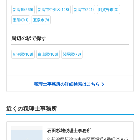
ＮＰＯ法人(3)
一般社団法人(6)
その他(2)
新潟県(569)
新潟市中央区(128)
新潟市(221)
阿賀野市(3)
聖籠町(1)
五泉市(8)
周辺の駅で探す
新潟駅(108)
白山駅(106)
関屋駅(78)
税理士事務所の詳細検索はこちら
近くの税理士事務所
石田杉雄税理士事務所
新潟県新潟市中央区西堀通4番町259-5