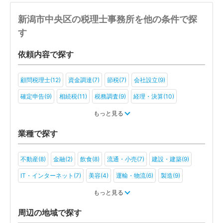
新潟市中央区の税理士事務所を他の条件で探
す
依頼内容で探す
顧問税理士(12)
資金調達(7)
節税(7)
会社設立(9)
確定申告(9)
相続税(11)
税務調査(9)
経理・決算(10)
税金・お金(5)
もっと見る
業種で探す
不動産(8)
金融(2)
飲食(8)
流通・小売(7)
建設・建築(9)
IT・インターネット(7)
美容(4)
運輸・物流(6)
製造(9)
教育(3)
医療・福祉(6)
旅行・ホテル(2)
もっと見る
アミューズメント・レジャー(2)
社会福祉法人(3)
医療法人(3)
周辺の地域で探す