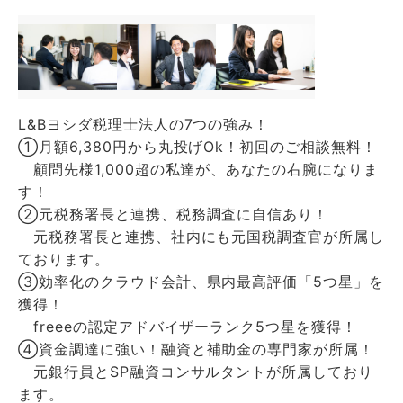
L&Bヨシダ税理士法人の7つの強み！
➀月額6,380円から丸投げOk！初回のご相談無料！
顧問先様1,000超の私達が、あなたの右腕になりま
す！
②元税務署長と連携、税務調査に自信あり！
元税務署長と連携、社内にも元国税調査官が所属し
ております。
③効率化のクラウド会計、県内最高評価「5つ星」を
獲得！
freeeの認定アドバイザーランク5つ星を獲得！
④資金調達に強い！融資と補助金の専門家が所属！
元銀行員とSP融資コンサルタントが所属しており
ます。