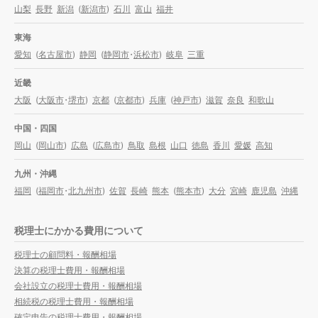
山梨
長野
新潟
(
新潟市
)
石川
富山
福井
東海
愛知
(
名古屋市
)
静岡
(
静岡市
・
浜松市
)
岐阜
三重
近畿
大阪
(
大阪市
・
堺市
)
京都
(
京都市
)
兵庫
(
神戸市
)
滋賀
奈良
和歌山
中国・四国
岡山
(
岡山市
)
広島
(
広島市
)
鳥取
島根
山口
徳島
香川
愛媛
高知
九州・沖縄
福岡
(
福岡市
・
北九州市
)
佐賀
長崎
熊本
(
熊本市
)
大分
宮崎
鹿児島
沖縄
税理士にかかる費用について
税理士の顧問料・報酬相場
決算の税理士費用・報酬相場
会社設立の税理士費用・報酬相場
相続税の税理士費用・報酬相場
確定申告の税理士費用・報酬相場