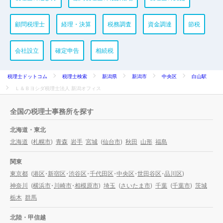
顧問税理士
経理・決算
税務調査
資金調達
節税
会社設立
確定申告
相続税
税理士ドットコム
税理士検索
新潟県
新潟市
中央区
白山駅
Ｌ＆Ｂヨシダ税理士法人 新潟オフィス
全国の税理士事務所を探す
北海道・東北
北海道
(
札幌市
)
青森
岩手
宮城
(
仙台市
)
秋田
山形
福島
関東
東京都
(
港区
・
新宿区
・
渋谷区
・
千代田区
・
中央区
・
世田谷区
・
品川区
)
神奈川
(
横浜市
・
川崎市
・
相模原市
)
埼玉
(
さいたま市
)
千葉
(
千葉市
)
茨城
栃木
群馬
北陸・甲信越