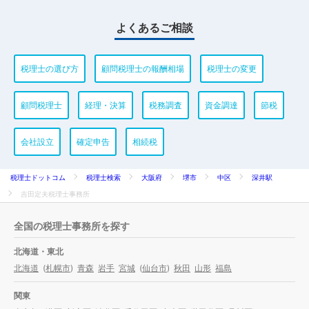
よくあるご相談
税理士の選び方
顧問税理士の報酬相場
税理士の変更
顧問税理士
経理・決算
税務調査
資金調達
節税
会社設立
確定申告
相続税
税理士ドットコム
税理士検索
大阪府
堺市
中区
深井駅
吉田定夫税理士事務所
全国の税理士事務所を探す
北海道・東北
北海道
(
札幌市
)
青森
岩手
宮城
(
仙台市
)
秋田
山形
福島
関東