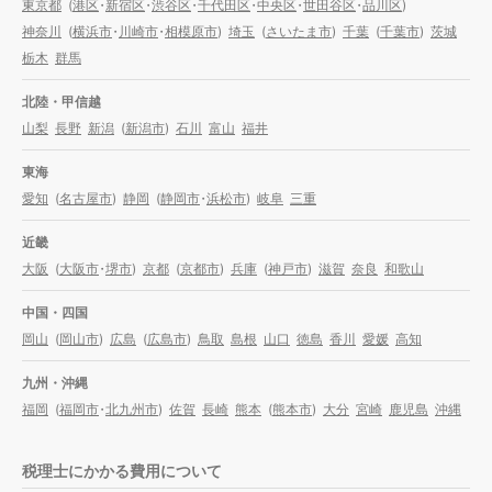
東京都
(
港区
・
新宿区
・
渋谷区
・
千代田区
・
中央区
・
世田谷区
・
品川区
)
神奈川
(
横浜市
・
川崎市
・
相模原市
)
埼玉
(
さいたま市
)
千葉
(
千葉市
)
茨城
栃木
群馬
北陸・甲信越
山梨
長野
新潟
(
新潟市
)
石川
富山
福井
東海
愛知
(
名古屋市
)
静岡
(
静岡市
・
浜松市
)
岐阜
三重
近畿
大阪
(
大阪市
・
堺市
)
京都
(
京都市
)
兵庫
(
神戸市
)
滋賀
奈良
和歌山
中国・四国
岡山
(
岡山市
)
広島
(
広島市
)
鳥取
島根
山口
徳島
香川
愛媛
高知
九州・沖縄
福岡
(
福岡市
・
北九州市
)
佐賀
長崎
熊本
(
熊本市
)
大分
宮崎
鹿児島
沖縄
税理士にかかる費用について