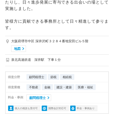
たりし、日々進歩発展に寄与できる出会いの場として
実施しました。
皆様方に貢献できる事務所として日々精進して参りま
す。
大阪府堺市中区 深井沢町３２８４番地安田ビル５階
地図
泉北高速鉄道 深井駅 下車１分
得意分野
顧問税理士
節税
相続税
得意業種
不動産
金融
建設・建築
医療・福祉
料金・事例
顧問税理士
個人の相談も受付可
国際会計対応可
料金・事例あり