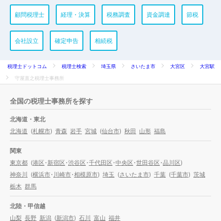
顧問税理士
経理・決算
税務調査
資金調達
節税
会社設立
確定申告
相続税
税理士ドットコム
税理士検索
埼玉県
さいたま市
大宮区
大宮駅
守屋直之税理士事務所
全国の税理士事務所を探す
北海道・東北
北海道
(
札幌市
)
青森
岩手
宮城
(
仙台市
)
秋田
山形
福島
関東
東京都
(
港区
・
新宿区
・
渋谷区
・
千代田区
・
中央区
・
世田谷区
・
品川区
)
神奈川
(
横浜市
・
川崎市
・
相模原市
)
埼玉
(
さいたま市
)
千葉
(
千葉市
)
茨城
栃木
群馬
北陸・甲信越
山梨
長野
新潟
(
新潟市
)
石川
富山
福井