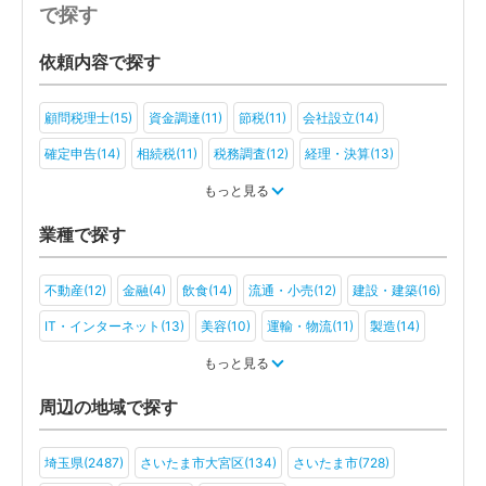
で探す
依頼内容で探す
顧問税理士(15)
資金調達(11)
節税(11)
会社設立(14)
確定申告(14)
相続税(11)
税務調査(12)
経理・決算(13)
税金・お金(7)
もっと見る
業種で探す
不動産(12)
金融(4)
飲食(14)
流通・小売(12)
建設・建築(16)
IT・インターネット(13)
美容(10)
運輸・物流(11)
製造(14)
教育(9)
医療・福祉(6)
旅行・ホテル(7)
もっと見る
アミューズメント・レジャー(7)
ファンド(2)
社会福祉法人(3)
周辺の地域で探す
医療法人(6)
ＮＰＯ法人(5)
学校法人(3)
一般社団法人(4)
埼玉県(2487)
さいたま市大宮区(134)
さいたま市(728)
その他(5)