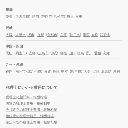
東海
愛知
(
名古屋市
)
静岡
(
静岡市
・
浜松市
)
岐阜
三重
近畿
大阪
(
大阪市
・
堺市
)
京都
(
京都市
)
兵庫
(
神戸市
)
滋賀
奈良
和歌山
中国・四国
岡山
(
岡山市
)
広島
(
広島市
)
鳥取
島根
山口
徳島
香川
愛媛
高知
九州・沖縄
福岡
(
福岡市
・
北九州市
)
佐賀
長崎
熊本
(
熊本市
)
大分
宮崎
鹿児島
沖縄
税理士にかかる費用について
税理士の顧問料・報酬相場
決算の税理士費用・報酬相場
会社設立の税理士費用・報酬相場
相続税の税理士費用・報酬相場
確定申告の税理士費用・報酬相場