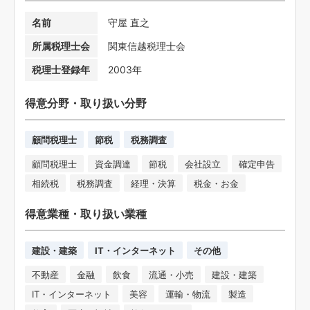
名前
守屋 直之
所属税理士会
関東信越税理士会
税理士登録年
2003年
得意分野・取り扱い分野
顧問税理士
節税
税務調査
顧問税理士
資金調達
節税
会社設立
確定申告
相続税
税務調査
経理・決算
税金・お金
得意業種・取り扱い業種
建設・建築
IT・インターネット
その他
不動産
金融
飲食
流通・小売
建設・建築
IT・インターネット
美容
運輸・物流
製造