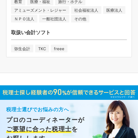
教育
医療・福祉
旅行・ホテル
アミューズメント・レジャー
社会福祉法人
医療法人
ＮＰＯ法人
一般社団法人
その他
取扱い会計ソフト
弥生会計
TKC
freee
税理士選びでお悩みの方へ
プロのコーディネーターが
ご要望に合った税理士
を