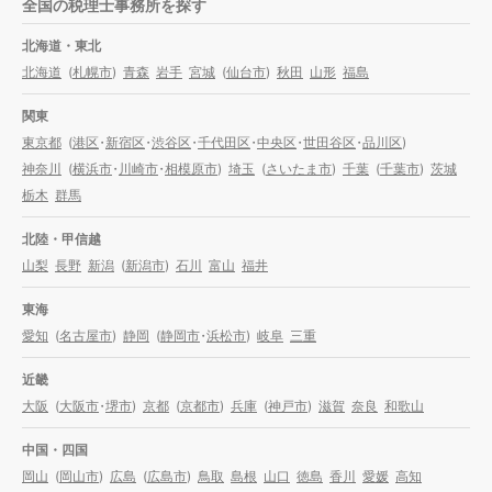
全国の税理士事務所を探す
北海道・東北
北海道
(
札幌市
)
青森
岩手
宮城
(
仙台市
)
秋田
山形
福島
関東
東京都
(
港区
・
新宿区
・
渋谷区
・
千代田区
・
中央区
・
世田谷区
・
品川区
)
神奈川
(
横浜市
・
川崎市
・
相模原市
)
埼玉
(
さいたま市
)
千葉
(
千葉市
)
茨城
栃木
群馬
北陸・甲信越
山梨
長野
新潟
(
新潟市
)
石川
富山
福井
東海
愛知
(
名古屋市
)
静岡
(
静岡市
・
浜松市
)
岐阜
三重
近畿
大阪
(
大阪市
・
堺市
)
京都
(
京都市
)
兵庫
(
神戸市
)
滋賀
奈良
和歌山
中国・四国
岡山
(
岡山市
)
広島
(
広島市
)
鳥取
島根
山口
徳島
香川
愛媛
高知