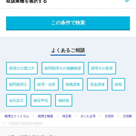
取扱業種を選択する
よくあるご相談
税理士の選び方
顧問税理士の報酬相場
税理士の変更
顧問税理士
経理・決算
税務調査
資金調達
節税
会社設立
確定申告
相続税
税理士ドットコム
税理士検索
埼玉県
さいたま市
大宮区
大宮駅
村岡紀久雄税理士事務所