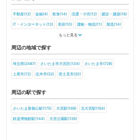
不動産(12)
金融(4)
飲食(14)
流通・小売(12)
建設・建築(16)
IT・インターネット(13)
美容(10)
運輸・物流(11)
製造(14)
教育(9)
医療・福祉(6)
旅行・ホテル(7)
もっと見る
アミューズメント・レジャー(7)
ファンド(2)
社会福祉法人(3)
周辺の地域で探す
医療法人(6)
ＮＰＯ法人(5)
学校法人(3)
一般社団法人(4)
埼玉県(2487)
さいたま市大宮区(134)
さいたま市(728)
その他(5)
上尾市(72)
志木市(32)
富士見市(20)
周辺の駅で探す
さいたま新都心駅(175)
大宮駅(169)
北大宮駅(164)
鉄道博物館駅(144)
大宮公園駅(126)