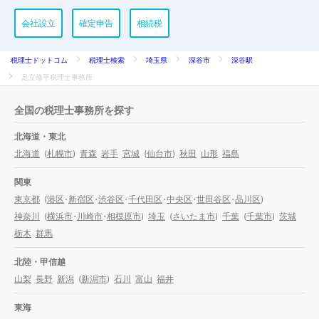
会社設立
確定申告
相続税
税理士ドットコム
税理士検索
埼玉県
深谷市
深谷駅
足立修平税理士事務所
全国の税理士事務所を探す
北海道・東北
北海道
(
札幌市
)
青森
岩手
宮城
(
仙台市
)
秋田
山形
福島
関東
東京都
(
港区
・
新宿区
・
渋谷区
・
千代田区
・
中央区
・
世田谷区
・
品川区
)
神奈川
(
横浜市
・
川崎市
・
相模原市
)
埼玉
(
さいたま市
)
千葉
(
千葉市
)
茨城
栃木
群馬
北陸・甲信越
山梨
長野
新潟
(
新潟市
)
石川
富山
福井
東海