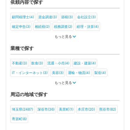
依頼内容で探す
顧問税理士(4)
資金調達(3)
節税(3)
会社設立(3)
確定申告(3)
相続税(2)
税務調査(2)
経理・決算(4)
税金・お金(3)
もっと見る
業種で探す
不動産(3)
飲食(3)
流通・小売(4)
建設・建築(4)
IT・インターネット(3)
美容(3)
運輸・物流(4)
製造(4)
教育(2)
医療・福祉(3)
旅行・ホテル(3)
もっと見る
アミューズメント・レジャー(3)
社会福祉法人(2)
医療法人(2)
周辺の地域で探す
一般社団法人(2)
埼玉県(2487)
深谷市(36)
美里町(1)
本庄市(20)
熊谷市(82)
寄居町(6)