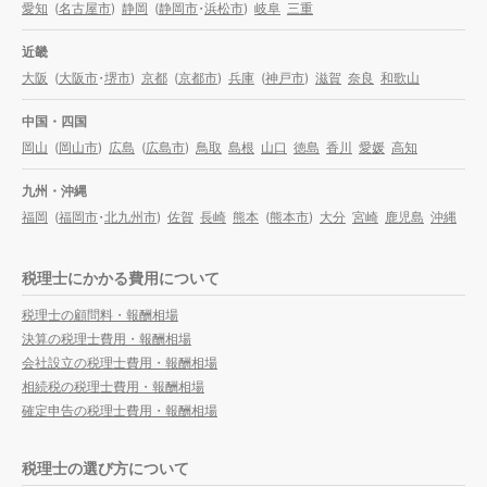
愛知
(
名古屋市
)
静岡
(
静岡市
・
浜松市
)
岐阜
三重
近畿
大阪
(
大阪市
・
堺市
)
京都
(
京都市
)
兵庫
(
神戸市
)
滋賀
奈良
和歌山
中国・四国
岡山
(
岡山市
)
広島
(
広島市
)
鳥取
島根
山口
徳島
香川
愛媛
高知
九州・沖縄
福岡
(
福岡市
・
北九州市
)
佐賀
長崎
熊本
(
熊本市
)
大分
宮崎
鹿児島
沖縄
税理士にかかる費用について
税理士の顧問料・報酬相場
決算の税理士費用・報酬相場
会社設立の税理士費用・報酬相場
相続税の税理士費用・報酬相場
確定申告の税理士費用・報酬相場
税理士の選び方について