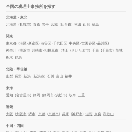
全国の税理士事務所を探す
北海道・東北
北海道
(
札幌市
)
青森
岩手
宮城
(
仙台市
)
秋田
山形
福島
関東
東京都
(
港区
・
新宿区
・
渋谷区
・
千代田区
・
中央区
・
世田谷区
・
品川区
)
神奈川
(
横浜市
・
川崎市
・
相模原市
)
埼玉
(
さいたま市
)
千葉
(
千葉市
)
茨城
栃木
群馬
北陸・甲信越
山梨
長野
新潟
(
新潟市
)
石川
富山
福井
東海
愛知
(
名古屋市
)
静岡
(
静岡市
・
浜松市
)
岐阜
三重
近畿
大阪
(
大阪市
・
堺市
)
京都
(
京都市
)
兵庫
(
神戸市
)
滋賀
奈良
和歌山
中国・四国