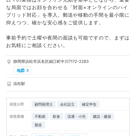
な局面ではお顔を合わせる「対面×オンラインのハイ
ブリッド対応」を導入。郵送や移動の手間を最小限に
抑えつつ、確かな安心感をご提供します。
事前予約で土曜や夜間の面談も可能ですので、まずは
お気軽にご相談ください。
静岡県浜松市浜名区細江町中川7172-2283
地図
浜松駅
得意分野
顧問税理士
会社設立
確定申告
得意業種
不動産
飲食
流通・小売
建設・建築
製造