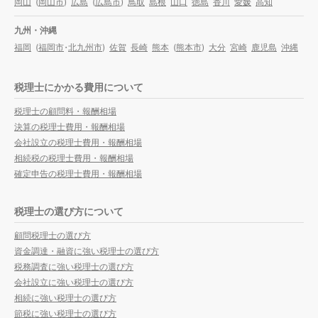
岡山
(
岡山市
)
広島
(
広島市
)
鳥取
島根
山口
徳島
香川
愛媛
高知
九州・沖縄
福岡
(
福岡市
・
北九州市
)
佐賀
長崎
熊本
(
熊本市
)
大分
宮崎
鹿児島
沖縄
税理士にかかる費用について
税理士の顧問料・報酬相場
決算の税理士費用・報酬相場
会社設立の税理士費用・報酬相場
相続税の税理士費用・報酬相場
確定申告の税理士費用・報酬相場
税理士の選び方について
顧問税理士の選び方
資金調達・融資に強い税理士の選び方
税務調査に強い税理士の選び方
会社設立に強い税理士の選び方
相続に強い税理士の選び方
節税に強い税理士の選び方