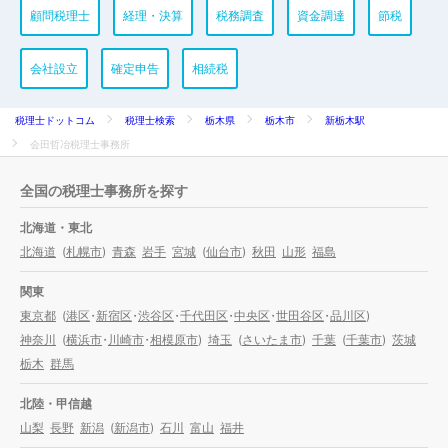
顧問税理士
経理・決算
税務調査
資金調達
節税
会社設立
確定申告
相続税
税理士ドットコム
税理士検索
栃木県
栃木市
新栃木駅
会田哲冶税理士事務所
全国の税理士事務所を探す
北海道・東北
北海道
(
札幌市
)
青森
岩手
宮城
(
仙台市
)
秋田
山形
福島
関東
東京都
(
港区
・
新宿区
・
渋谷区
・
千代田区
・
中央区
・
世田谷区
・
品川区
)
神奈川
(
横浜市
・
川崎市
・
相模原市
)
埼玉
(
さいたま市
)
千葉
(
千葉市
)
茨城
栃木
群馬
北陸・甲信越
山梨
長野
新潟
(
新潟市
)
石川
富山
福井