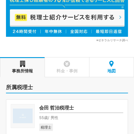
※ゼネラルリサーチ調べ
事務所情報
料金・事例
地図
所属税理士
会田 哲治税理士
55歳/ 男性
税理士