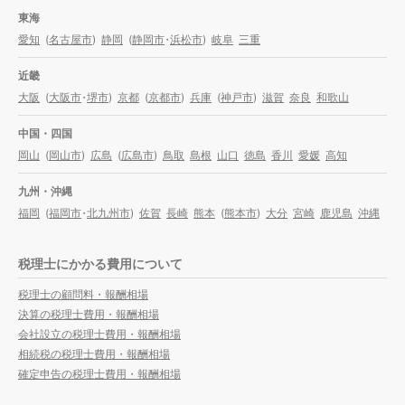
東海
愛知
(
名古屋市
)
静岡
(
静岡市
・
浜松市
)
岐阜
三重
近畿
大阪
(
大阪市
・
堺市
)
京都
(
京都市
)
兵庫
(
神戸市
)
滋賀
奈良
和歌山
中国・四国
岡山
(
岡山市
)
広島
(
広島市
)
鳥取
島根
山口
徳島
香川
愛媛
高知
九州・沖縄
福岡
(
福岡市
・
北九州市
)
佐賀
長崎
熊本
(
熊本市
)
大分
宮崎
鹿児島
沖縄
税理士にかかる費用について
税理士の顧問料・報酬相場
決算の税理士費用・報酬相場
会社設立の税理士費用・報酬相場
相続税の税理士費用・報酬相場
確定申告の税理士費用・報酬相場