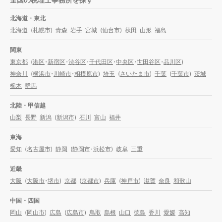
北海道・東北
北海道
(
札幌市
)
青森
岩手
宮城
(
仙台市
)
秋田
山形
福島
関東
東京都
(
港区
・
新宿区
・
渋谷区
・
千代田区
・
中央区
・
世田谷区
・
品川区
)
神奈川
(
横浜市
・
川崎市
・
相模原市
)
埼玉
(
さいたま市
)
千葉
(
千葉市
)
茨城
栃木
群馬
北陸・甲信越
山梨
長野
新潟
(
新潟市
)
石川
富山
福井
東海
愛知
(
名古屋市
)
静岡
(
静岡市
・
浜松市
)
岐阜
三重
近畿
大阪
(
大阪市
・
堺市
)
京都
(
京都市
)
兵庫
(
神戸市
)
滋賀
奈良
和歌山
中国・四国
岡山
(
岡山市
)
広島
(
広島市
)
鳥取
島根
山口
徳島
香川
愛媛
高知