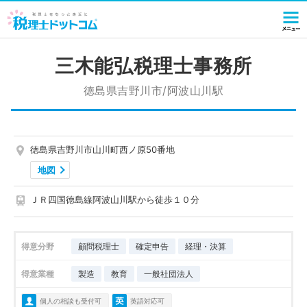
三木能弘税理士事務所
徳島県吉野川市/阿波山川駅
徳島県吉野川市山川町西ノ原50番地
地図
ＪＲ四国徳島線阿波山川駅から徒歩１０分
得意分野
顧問税理士
確定申告
経理・決算
得意業種
製造
教育
一般社団法人
個人の相談も受付可
英語対応可