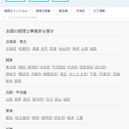
税理士ドットコム
税理士検索
東京都
中央区
八丁堀駅
田中正雄税理士事務所
全国の税理士事務所を探す
北海道・東北
北海道
(
札幌市
)
青森
岩手
宮城
(
仙台市
)
秋田
山形
福島
関東
東京都
(
港区
・
新宿区
・
渋谷区
・
千代田区
・
中央区
・
世田谷区
・
品川区
)
神奈川
(
横浜市
・
川崎市
・
相模原市
)
埼玉
(
さいたま市
)
千葉
(
千葉市
)
茨城
栃木
群馬
北陸・甲信越
山梨
長野
新潟
(
新潟市
)
石川
富山
福井
東海
愛知
(
名古屋市
)
静岡
(
静岡市
・
浜松市
)
岐阜
三重