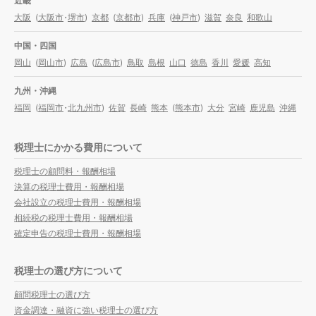
近畿
大阪
(
大阪市
・
堺市
)
京都
(
京都市
)
兵庫
(
神戸市
)
滋賀
奈良
和歌山
中国・四国
岡山
(
岡山市
)
広島
(
広島市
)
鳥取
島根
山口
徳島
香川
愛媛
高知
九州・沖縄
福岡
(
福岡市
・
北九州市
)
佐賀
長崎
熊本
(
熊本市
)
大分
宮崎
鹿児島
沖縄
税理士にかかる費用について
税理士の顧問料・報酬相場
決算の税理士費用・報酬相場
会社設立の税理士費用・報酬相場
相続税の税理士費用・報酬相場
確定申告の税理士費用・報酬相場
税理士の選び方について
顧問税理士の選び方
資金調達・融資に強い税理士の選び方