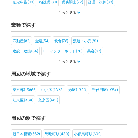
確定申告(90)
相続税(69)
税務調査(77)
経理・決算(83)
税金・お金(64)
もっと見る
業種で探す
不動産(82)
金融(54)
飲食(78)
流通・小売(81)
建設・建築(64)
IT・インターネット(76)
美容(67)
運輸・物流(61)
製造(77)
教育(60)
医療・福祉(49)
もっと見る
旅行・ホテル(50)
アミューズメント・レジャー(50)
周辺の地域で探す
ファンド(29)
社会福祉法人(21)
医療法人(41)
ＮＰＯ法人(24)
東京都(15866)
中央区(1323)
港区(1330)
千代田区(1954)
学校法人(18)
一般社団法人(38)
その他(34)
江東区(334)
文京区(481)
周辺の駅で探す
新日本橋駅(562)
馬喰町駅(430)
小伝馬町駅(609)