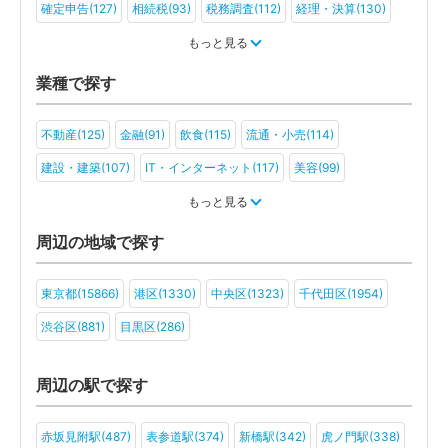
確定申告(127)
相続税(93)
税務調査(112)
経理・決算(130)
税金・お金(91)
もっと見る
業種で探す
不動産(125)
金融(91)
飲食(115)
流通・小売(114)
建設・建築(107)
IT・インターネット(117)
美容(99)
運輸・物流(88)
製造(107)
教育(88)
医療・福祉(80)
もっと見る
旅行・ホテル(84)
アミューズメント・レジャー(75)
周辺の地域で探す
ファンド(49)
社会福祉法人(44)
医療法人(64)
ＮＰＯ法人(46)
東京都(15866)
港区(1330)
中央区(1323)
千代田区(1954)
学校法人(41)
一般社団法人(63)
その他(56)
渋谷区(881)
目黒区(286)
周辺の駅で探す
赤坂見附駅(487)
表参道駅(374)
新橋駅(342)
虎ノ門駅(338)