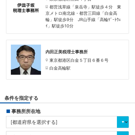
都営浅草線「泉岳寺」駅徒歩４分 東
京メトロ南北線・都営三田線「白金高
輪」駅徒歩9分 JR山手線「高輪ｹﾞｰﾄｳｪ
ｲ」駅徒歩10分
内田正美税理士事務所
東京都港区白金５丁目６番６号
白金高輪駅
条件を指定する
■
事務所所在地