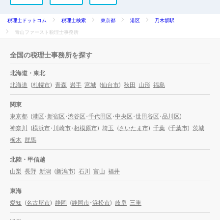
税理士ドットコム
税理士検索
東京都
港区
乃木坂駅
青山ファースト税理士事務所
全国の税理士事務所を探す
北海道・東北
北海道
(
札幌市
)
青森
岩手
宮城
(
仙台市
)
秋田
山形
福島
関東
東京都
(
港区
・
新宿区
・
渋谷区
・
千代田区
・
中央区
・
世田谷区
・
品川区
)
神奈川
(
横浜市
・
川崎市
・
相模原市
)
埼玉
(
さいたま市
)
千葉
(
千葉市
)
茨城
栃木
群馬
北陸・甲信越
山梨
長野
新潟
(
新潟市
)
石川
富山
福井
東海
愛知
(
名古屋市
)
静岡
(
静岡市
・
浜松市
)
岐阜
三重