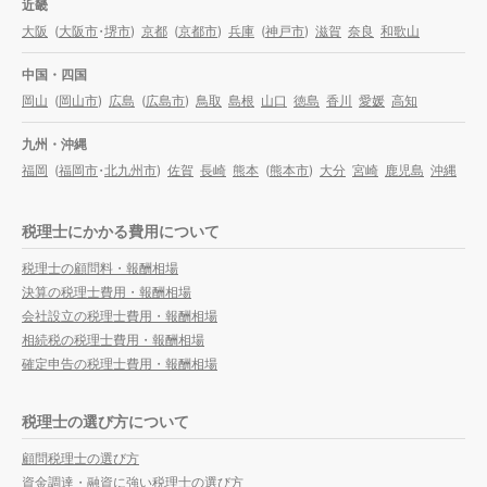
近畿
大阪
(
大阪市
・
堺市
)
京都
(
京都市
)
兵庫
(
神戸市
)
滋賀
奈良
和歌山
中国・四国
岡山
(
岡山市
)
広島
(
広島市
)
鳥取
島根
山口
徳島
香川
愛媛
高知
九州・沖縄
福岡
(
福岡市
・
北九州市
)
佐賀
長崎
熊本
(
熊本市
)
大分
宮崎
鹿児島
沖縄
税理士にかかる費用について
税理士の顧問料・報酬相場
決算の税理士費用・報酬相場
会社設立の税理士費用・報酬相場
相続税の税理士費用・報酬相場
確定申告の税理士費用・報酬相場
税理士の選び方について
顧問税理士の選び方
資金調達・融資に強い税理士の選び方