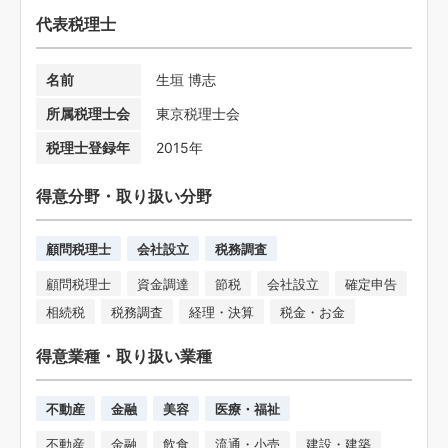
代表税理士
名前
生垣 博志
所属税理士会
東京税理士会
税理士登録年
2015年
得意分野・取り扱い分野
顧問税理士
会社設立
税務調査
顧問税理士
資金調達
節税
会社設立
確定申告
相続税
税務調査
経理・決算
税金・お金
得意業種・取り扱い業種
不動産
金融
美容
医療・福祉
不動産
金融
飲食
流通・小売
建設・建築