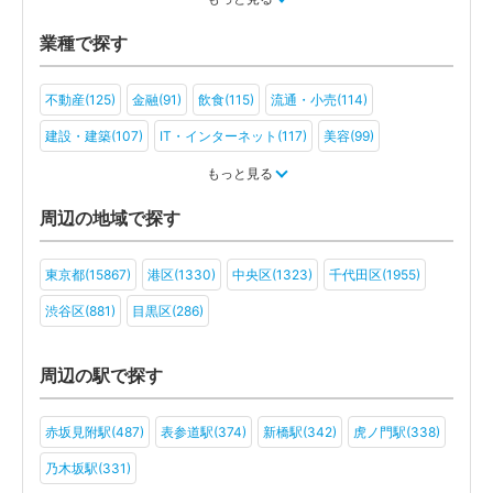
業種で探す
不動産(125)
金融(91)
飲食(115)
流通・小売(114)
建設・建築(107)
IT・インターネット(117)
美容(99)
運輸・物流(88)
製造(107)
教育(88)
医療・福祉(80)
もっと見る
旅行・ホテル(84)
アミューズメント・レジャー(75)
周辺の地域で探す
ファンド(49)
社会福祉法人(44)
医療法人(64)
ＮＰＯ法人(46)
東京都(15867)
港区(1330)
中央区(1323)
千代田区(1955)
学校法人(41)
一般社団法人(63)
その他(56)
渋谷区(881)
目黒区(286)
周辺の駅で探す
赤坂見附駅(487)
表参道駅(374)
新橋駅(342)
虎ノ門駅(338)
乃木坂駅(331)