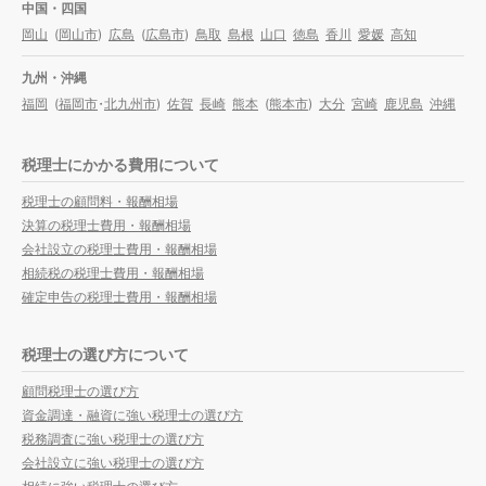
中国・四国
岡山
(
岡山市
)
広島
(
広島市
)
鳥取
島根
山口
徳島
香川
愛媛
高知
九州・沖縄
福岡
(
福岡市
・
北九州市
)
佐賀
長崎
熊本
(
熊本市
)
大分
宮崎
鹿児島
沖縄
税理士にかかる費用について
税理士の顧問料・報酬相場
決算の税理士費用・報酬相場
会社設立の税理士費用・報酬相場
相続税の税理士費用・報酬相場
確定申告の税理士費用・報酬相場
税理士の選び方について
顧問税理士の選び方
資金調達・融資に強い税理士の選び方
税務調査に強い税理士の選び方
会社設立に強い税理士の選び方