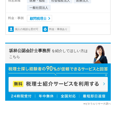
得意業種
医療・福祉
社会福祉法人
医療法人
一般社団法人
料金・事例
顧問税理士
個人の相談も受付可
料金・事例あり
坂林公認会計士事務所
を紹介してほしい方は
こちら
※ゼネラルリサーチ調べ