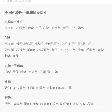
坂林公認会計士事務所
全国の税理士事務所を探す
北海道・東北
北海道
(
札幌市
)
青森
岩手
宮城
(
仙台市
)
秋田
山形
福島
関東
東京都
(
港区
・
新宿区
・
渋谷区
・
千代田区
・
中央区
・
世田谷区
・
品川区
)
神奈川
(
横浜市
・
川崎市
・
相模原市
)
埼玉
(
さいたま市
)
千葉
(
千葉市
)
茨城
栃木
群馬
北陸・甲信越
山梨
長野
新潟
(
新潟市
)
石川
富山
福井
東海
愛知
(
名古屋市
)
静岡
(
静岡市
・
浜松市
)
岐阜
三重
近畿
大阪
(
大阪市
・
堺市
)
京都
(
京都市
)
兵庫
(
神戸市
)
滋賀
奈良
和歌山