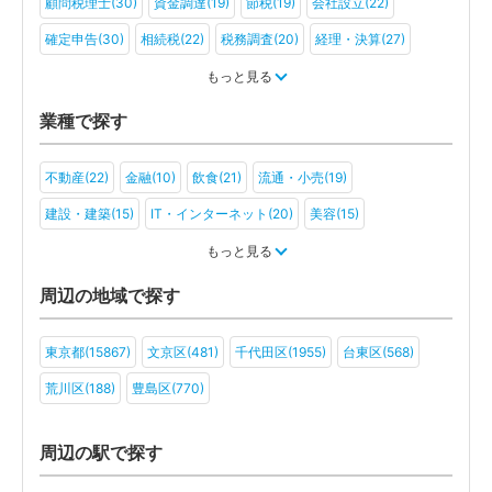
顧問税理士(30)
資金調達(19)
節税(19)
会社設立(22)
確定申告(30)
相続税(22)
税務調査(20)
経理・決算(27)
税金・お金(21)
もっと見る
業種で探す
不動産(22)
金融(10)
飲食(21)
流通・小売(19)
建設・建築(15)
IT・インターネット(20)
美容(15)
運輸・物流(14)
製造(17)
教育(16)
医療・福祉(11)
もっと見る
旅行・ホテル(14)
アミューズメント・レジャー(12)
ファンド(6)
周辺の地域で探す
社会福祉法人(4)
医療法人(8)
ＮＰＯ法人(3)
学校法人(3)
東京都(15867)
文京区(481)
千代田区(1955)
台東区(568)
一般社団法人(10)
その他(7)
荒川区(188)
豊島区(770)
周辺の駅で探す