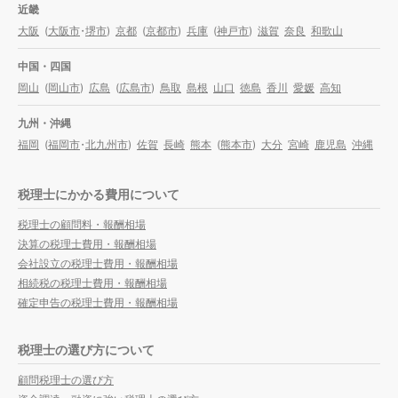
近畿
大阪
(
大阪市
・
堺市
)
京都
(
京都市
)
兵庫
(
神戸市
)
滋賀
奈良
和歌山
中国・四国
岡山
(
岡山市
)
広島
(
広島市
)
鳥取
島根
山口
徳島
香川
愛媛
高知
九州・沖縄
福岡
(
福岡市
・
北九州市
)
佐賀
長崎
熊本
(
熊本市
)
大分
宮崎
鹿児島
沖縄
税理士にかかる費用について
税理士の顧問料・報酬相場
決算の税理士費用・報酬相場
会社設立の税理士費用・報酬相場
相続税の税理士費用・報酬相場
確定申告の税理士費用・報酬相場
税理士の選び方について
顧問税理士の選び方