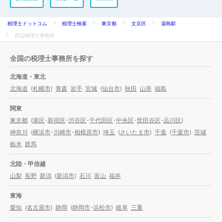
税理士ドットコム
税理士検索
東京都
文京区
湯島駅
田辺税理士事務所
全国の税理士事務所を探す
北海道・東北
北海道
(
札幌市
)
青森
岩手
宮城
(
仙台市
)
秋田
山形
福島
関東
東京都
(
港区
・
新宿区
・
渋谷区
・
千代田区
・
中央区
・
世田谷区
・
品川区
)
神奈川
(
横浜市
・
川崎市
・
相模原市
)
埼玉
(
さいたま市
)
千葉
(
千葉市
)
茨城
栃木
群馬
北陸・甲信越
山梨
長野
新潟
(
新潟市
)
石川
富山
福井
東海
愛知
(
名古屋市
)
静岡
(
静岡市
・
浜松市
)
岐阜
三重