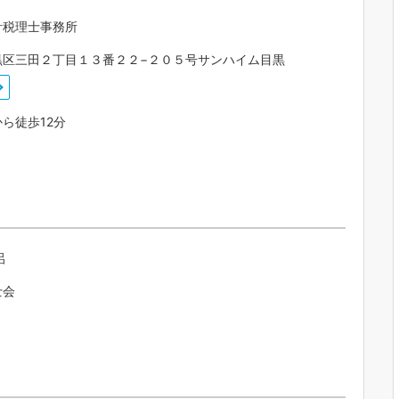
計税理士事務所
黒区三田２丁目１３番２２−２０５号サンハイム目黒
ら徒歩12分
呂
士会