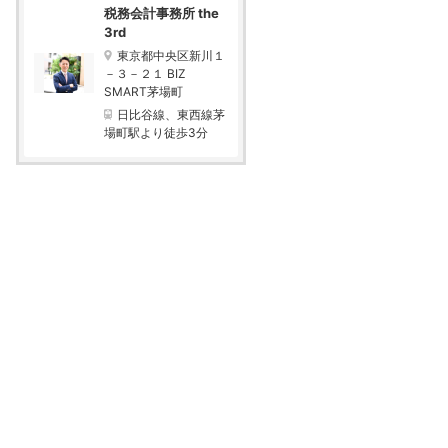
税務会計事務所 the
3rd
東京都中央区新川１
－３－２１ BIZ
SMART茅場町
日比谷線、東西線茅
場町駅より徒歩3分