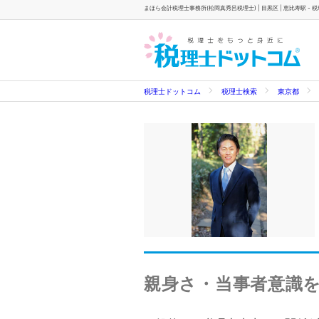
まほら会計税理士事務所(松岡真秀呂税理士) | 目黒区 | 恵比寿駅 -
税理士ドットコム
税理士検索
東京都
親身さ・当事者意識