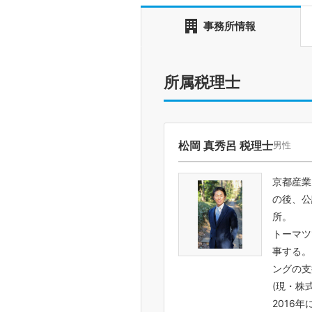
事務所情報
所属税理士
松岡 真秀呂 税理士
男性
京都産業
の後、公
所。
トーマツ
事する。
ングの支
(現・株
2016