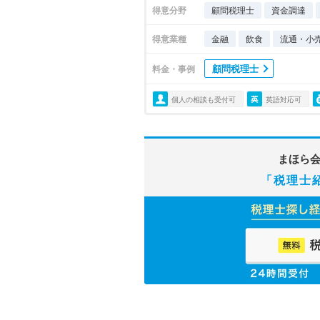
得意分野
顧問税理士
資金調達
得意業種
金融
飲食
流通・小
顧問税理士
料金・事例
個人の相談も受付可
英語対応可
まほら
「税理士