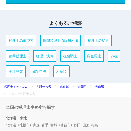
よくあるご相談
税理士の選び方
顧問税理士の報酬相場
税理士の変更
顧問税理士
経理・決算
税務調査
資金調達
節税
会社設立
確定申告
相続税
税理士ドットコム
税理士検索
東京都
大田区
大森駅
アルファ税理士法人
全国の税理士事務所を探す
北海道・東北
北海道
(
札幌市
)
青森
岩手
宮城
(
仙台市
)
秋田
山形
福島