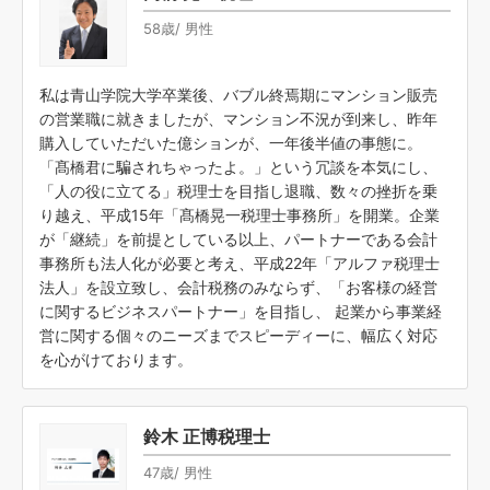
58歳/ 男性
私は青山学院大学卒業後、バブル終焉期にマンション販売
の営業職に就きましたが、マンション不況が到来し、昨年
購入していただいた億ションが、一年後半値の事態に。
「髙橋君に騙されちゃったよ。」という冗談を本気にし、
「人の役に立てる」税理士を目指し退職、数々の挫折を乗
り越え、平成15年「髙橋晃一税理士事務所」を開業。企業
が「継続」を前提としている以上、パートナーである会計
事務所も法人化が必要と考え、平成22年「アルファ税理士
法人」を設立致し、会計税務のみならず、「お客様の経営
に関するビジネスパートナー」を目指し、 起業から事業経
営に関する個々のニーズまでスピーディーに、幅広く対応
を心がけております。
鈴木 正博税理士
47歳/ 男性