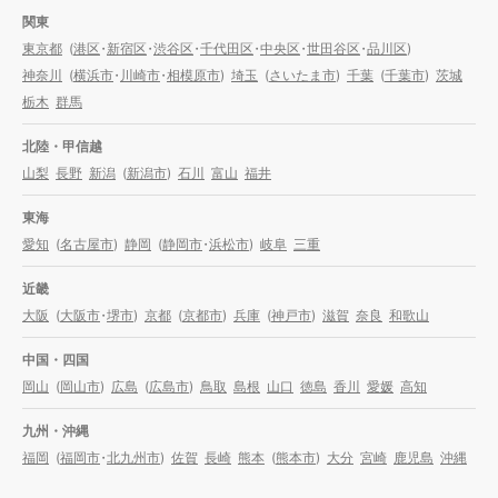
関東
東京都
(
港区
・
新宿区
・
渋谷区
・
千代田区
・
中央区
・
世田谷区
・
品川区
)
神奈川
(
横浜市
・
川崎市
・
相模原市
)
埼玉
(
さいたま市
)
千葉
(
千葉市
)
茨城
栃木
群馬
北陸・甲信越
山梨
長野
新潟
(
新潟市
)
石川
富山
福井
東海
愛知
(
名古屋市
)
静岡
(
静岡市
・
浜松市
)
岐阜
三重
近畿
大阪
(
大阪市
・
堺市
)
京都
(
京都市
)
兵庫
(
神戸市
)
滋賀
奈良
和歌山
中国・四国
岡山
(
岡山市
)
広島
(
広島市
)
鳥取
島根
山口
徳島
香川
愛媛
高知
九州・沖縄
福岡
(
福岡市
・
北九州市
)
佐賀
長崎
熊本
(
熊本市
)
大分
宮崎
鹿児島
沖縄