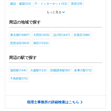
建設・建築(33)
IT・インターネット(33)
美容(29)
運輸・物流(30)
製造(34)
教育(25)
医療・福祉(20)
もっと見る
旅行・ホテル(18)
アミューズメント・レジャー(16)
ファンド(9)
周辺の地域で探す
社会福祉法人(8)
医療法人(11)
ＮＰＯ法人(10)
学校法人(8)
東京都(15867)
大田区(455)
品川区(447)
目黒区(286)
一般社団法人(13)
その他(10)
世田谷区(653)
港区(1330)
周辺の駅で探す
蒲田駅(144)
大森駅(133)
田園調布駅(81)
多摩川駅(73)
千鳥町駅(70)
税理士事務所の詳細検索はこちら