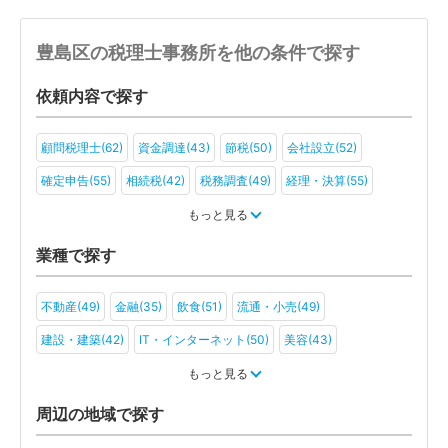
豊島区の税理士事務所を他の条件で探す
依頼内容で探す
顧問税理士(62)
資金調達(43)
節税(50)
会社設立(52)
確定申告(55)
相続税(42)
税務調査(49)
経理・決算(55)
税金・お金(46)
もっと見る
業種で探す
不動産(49)
金融(35)
飲食(51)
流通・小売(49)
建設・建築(42)
IT・インターネット(50)
美容(43)
運輸・物流(41)
製造(46)
教育(36)
医療・福祉(37)
もっと見る
旅行・ホテル(34)
アミューズメント・レジャー(35)
周辺の地域で探す
ファンド(13)
社会福祉法人(16)
医療法人(25)
ＮＰＯ法人(15)