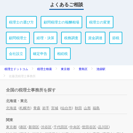
よくあるご相談
税理士の選び方
顧問税理士の報酬相場
税理士の変更
顧問税理士
経理・決算
税務調査
資金調達
節税
会社設立
確定申告
相続税
税理士ドットコム
税理士検索
東京都
豊島区
池袋駅
佐藤茂税理士事務所
全国の税理士事務所を探す
北海道・東北
北海道
(
札幌市
)
青森
岩手
宮城
(
仙台市
)
秋田
山形
福島
関東
東京都
(
港区
・
新宿区
・
渋谷区
・
千代田区
・
中央区
・
世田谷区
・
品川区
)