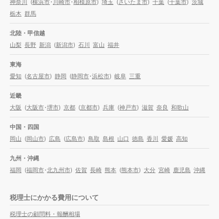
神奈川
(
横浜市
・
川崎市
・
相模原市
)
埼玉
(
さいたま市
)
千葉
(
千葉市
)
茨城
栃木
群馬
北陸・甲信越
山梨
長野
新潟
(
新潟市
)
石川
富山
福井
東海
愛知
(
名古屋市
)
静岡
(
静岡市
・
浜松市
)
岐阜
三重
近畿
大阪
(
大阪市
・
堺市
)
京都
(
京都市
)
兵庫
(
神戸市
)
滋賀
奈良
和歌山
中国・四国
岡山
(
岡山市
)
広島
(
広島市
)
鳥取
島根
山口
徳島
香川
愛媛
高知
九州・沖縄
福岡
(
福岡市
・
北九州市
)
佐賀
長崎
熊本
(
熊本市
)
大分
宮崎
鹿児島
沖縄
税理士にかかる費用について
税理士の顧問料・報酬相場