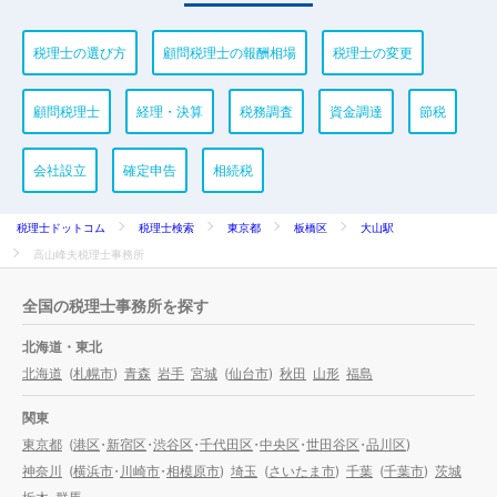
税理士の選び方
顧問税理士の報酬相場
税理士の変更
顧問税理士
経理・決算
税務調査
資金調達
節税
会社設立
確定申告
相続税
税理士ドットコム
税理士検索
東京都
板橋区
大山駅
高山峰夫税理士事務所
全国の税理士事務所を探す
北海道・東北
北海道
(
札幌市
)
青森
岩手
宮城
(
仙台市
)
秋田
山形
福島
関東
東京都
(
港区
・
新宿区
・
渋谷区
・
千代田区
・
中央区
・
世田谷区
・
品川区
)
神奈川
(
横浜市
・
川崎市
・
相模原市
)
埼玉
(
さいたま市
)
千葉
(
千葉市
)
茨城