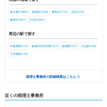
社会福祉法人(5)
医療法人(7)
ＮＰＯ法人(5)
学校法人(5)
東京都(15867)
板橋区(348)
豊島区(770)
北区(276)
一般社団法人(5)
その他(7)
練馬区(457)
文京区(481)
周辺の駅で探す
中板橋駅(114)
板橋区役所前駅(127)
板橋駅(107)
大山駅(126)
下赤塚駅(116)
税理士事務所の詳細検索はこちら
近くの税理士事務所