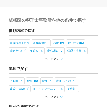
板橋区の税理士事務所を他の条件で探す
依頼内容で探す
顧問税理士(17)
資金調達(13)
節税(12)
会社設立(15)
確定申告(18)
相続税(15)
税務調査(17)
経理・決算(15)
税金・お金(12)
もっと見る
業種で探す
不動産(15)
金融(10)
飲食(15)
流通・小売(16)
建設・建築(14)
IT・インターネット(15)
美容(11)
運輸・物流(13)
製造(14)
教育(10)
医療・福祉(7)
もっと見る
旅行・ホテル(8)
アミューズメント・レジャー(7)
ファンド(3)
周辺の地域で探す