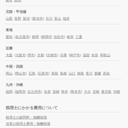
栃木
群馬
北陸・甲信越
山梨
長野
新潟
(
新潟市
)
石川
富山
福井
東海
愛知
(
名古屋市
)
静岡
(
静岡市
・
浜松市
)
岐阜
三重
近畿
大阪
(
大阪市
・
堺市
)
京都
(
京都市
)
兵庫
(
神戸市
)
滋賀
奈良
和歌山
中国・四国
岡山
(
岡山市
)
広島
(
広島市
)
鳥取
島根
山口
徳島
香川
愛媛
高知
九州・沖縄
福岡
(
福岡市
・
北九州市
)
佐賀
長崎
熊本
(
熊本市
)
大分
宮崎
鹿児島
沖縄
税理士にかかる費用について
税理士の顧問料・報酬相場
決算の税理士費用・報酬相場