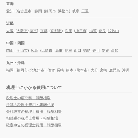
東海
愛知
(
名古屋市
)
静岡
(
静岡市
・
浜松市
)
岐阜
三重
近畿
大阪
(
大阪市
・
堺市
)
京都
(
京都市
)
兵庫
(
神戸市
)
滋賀
奈良
和歌山
中国・四国
岡山
(
岡山市
)
広島
(
広島市
)
鳥取
島根
山口
徳島
香川
愛媛
高知
九州・沖縄
福岡
(
福岡市
・
北九州市
)
佐賀
長崎
熊本
(
熊本市
)
大分
宮崎
鹿児島
沖縄
税理士にかかる費用について
税理士の顧問料・報酬相場
決算の税理士費用・報酬相場
会社設立の税理士費用・報酬相場
相続税の税理士費用・報酬相場
確定申告の税理士費用・報酬相場