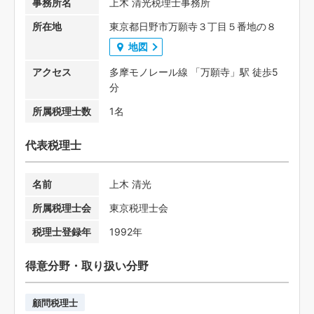
事務所名
上木 清光税理士事務所
所在地
東京都日野市万願寺３丁目５番地の８
地図
アクセス
多摩モノレール線 「万願寺」駅 徒歩5
分
所属税理士数
1名
代表税理士
名前
上木 清光
所属税理士会
東京税理士会
税理士登録年
1992年
得意分野・取り扱い分野
顧問税理士