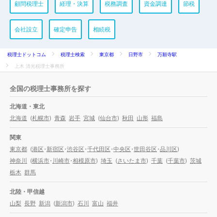
顧問税理士
経理・決算
税務調査
資金調達
節税
会社設立
確定申告
相続税
税理士ドットコム
税理士検索
東京都
日野市
万願寺駅
上木 清光税理士事務所
全国の税理士事務所を探す
北海道・東北
北海道
(
札幌市
)
青森
岩手
宮城
(
仙台市
)
秋田
山形
福島
関東
東京都
(
港区
・
新宿区
・
渋谷区
・
千代田区
・
中央区
・
世田谷区
・
品川区
)
神奈川
(
横浜市
・
川崎市
・
相模原市
)
埼玉
(
さいたま市
)
千葉
(
千葉市
)
茨城
栃木
群馬
北陸・甲信越
山梨
長野
新潟
(
新潟市
)
石川
富山
福井