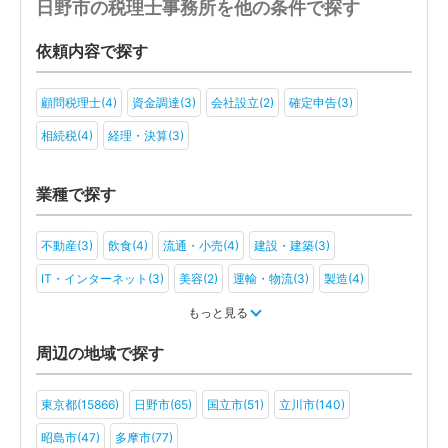
日野市の税理士事務所を他の条件で探す
依頼内容で探す
顧問税理士(4)
資金調達(3)
会社設立(2)
確定申告(3)
相続税(4)
経理・決算(3)
業種で探す
不動産(3)
飲食(4)
流通・小売(4)
建設・建築(3)
IT・インターネット(3)
美容(2)
運輸・物流(3)
製造(4)
教育(3)
医療・福祉(3)
旅行・ホテル(2)
もっと見る
アミューズメント・レジャー(3)
その他(2)
周辺の地域で探す
東京都(15866)
日野市(65)
国立市(51)
立川市(140)
昭島市(47)
多摩市(77)