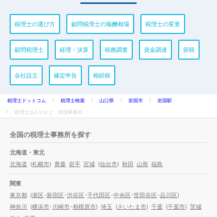
税理士の選び方
顧問税理士の報酬相場
税理士の変更
顧問税理士
経理・決算
税務調査
資金調達
節税
会社設立
確定申告
相続税
税理士ドットコム
税理士検索
山口県
岩国市
岩国駅
税理士法人やまと 岩国事務所
全国の税理士事務所を探す
北海道・東北
北海道
(
札幌市
)
青森
岩手
宮城
(
仙台市
)
秋田
山形
福島
関東
東京都
(
港区
・
新宿区
・
渋谷区
・
千代田区
・
中央区
・
世田谷区
・
品川区
)
神奈川
(
横浜市
・
川崎市
・
相模原市
)
埼玉
(
さいたま市
)
千葉
(
千葉市
)
茨城