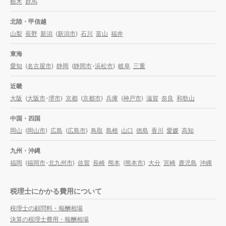
栃木
群馬
北陸・甲信越
山梨
長野
新潟
(
新潟市
)
石川
富山
福井
東海
愛知
(
名古屋市
)
静岡
(
静岡市
・
浜松市
)
岐阜
三重
近畿
大阪
(
大阪市
・
堺市
)
京都
(
京都市
)
兵庫
(
神戸市
)
滋賀
奈良
和歌山
中国・四国
岡山
(
岡山市
)
広島
(
広島市
)
鳥取
島根
山口
徳島
香川
愛媛
高知
九州・沖縄
福岡
(
福岡市
・
北九州市
)
佐賀
長崎
熊本
(
熊本市
)
大分
宮崎
鹿児島
沖縄
税理士にかかる費用について
税理士の顧問料・報酬相場
決算の税理士費用・報酬相場