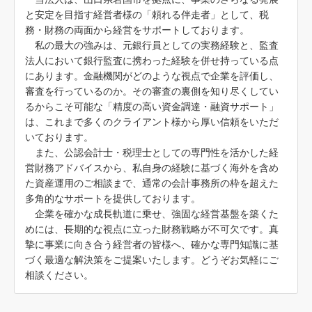
と安定を目指す経営者様の「頼れる伴走者」として、税
務・財務の両面から経営をサポートしております。
私の最大の強みは、元銀行員としての実務経験と、監査
法人において銀行監査に携わった経験を併せ持っている点
にあります。金融機関がどのような視点で企業を評価し、
審査を行っているのか。その審査の裏側を知り尽くしてい
るからこそ可能な「精度の高い資金調達・融資サポート」
は、これまで多くのクライアント様から厚い信頼をいただ
いております。
また、公認会計士・税理士としての専門性を活かした経
営財務アドバイスから、私自身の経験に基づく海外を含め
た資産運用のご相談まで、通常の会計事務所の枠を超えた
多角的なサポートを提供しております。
企業を確かな成長軌道に乗せ、強固な経営基盤を築くた
めには、長期的な視点に立った財務戦略が不可欠です。真
摯に事業に向き合う経営者の皆様へ、確かな専門知識に基
づく最適な解決策をご提案いたします。どうぞお気軽にご
相談ください。