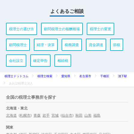
よくあるご相談
税理士の選び方
顧問税理士の報酬相場
税理士の変更
顧問税理士
経理・決算
税務調査
資金調達
節税
会社設立
確定申告
相続税
税理士ドットコム
税理士検索
愛知県
名古屋市
千種区
池下駅
あおば税理士法人
全国の税理士事務所を探す
北海道・東北
北海道
(
札幌市
)
青森
岩手
宮城
(
仙台市
)
秋田
山形
福島
関東