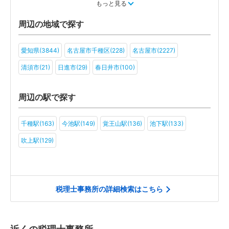
教育(11)
医療・福祉(11)
旅行・ホテル(8)
もっと見る
アミューズメント・レジャー(7)
社会福祉法人(3)
医療法人(8)
周辺の地域で探す
ＮＰＯ法人(4)
学校法人(2)
一般社団法人(7)
その他(3)
愛知県(3844)
名古屋市千種区(228)
名古屋市(2227)
清須市(21)
日進市(29)
春日井市(100)
周辺の駅で探す
千種駅(163)
今池駅(149)
覚王山駅(136)
池下駅(133)
吹上駅(129)
税理士事務所の詳細検索はこちら