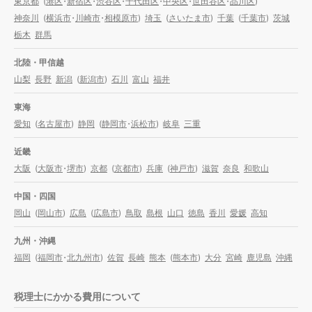
東京都
(
港区
・
新宿区
・
渋谷区
・
千代田区
・
中央区
・
世田谷区
・
品川区
)
神奈川
(
横浜市
・
川崎市
・
相模原市
)
埼玉
(
さいたま市
)
千葉
(
千葉市
)
茨城
栃木
群馬
北陸・甲信越
山梨
長野
新潟
(
新潟市
)
石川
富山
福井
東海
愛知
(
名古屋市
)
静岡
(
静岡市
・
浜松市
)
岐阜
三重
近畿
大阪
(
大阪市
・
堺市
)
京都
(
京都市
)
兵庫
(
神戸市
)
滋賀
奈良
和歌山
中国・四国
岡山
(
岡山市
)
広島
(
広島市
)
鳥取
島根
山口
徳島
香川
愛媛
高知
九州・沖縄
福岡
(
福岡市
・
北九州市
)
佐賀
長崎
熊本
(
熊本市
)
大分
宮崎
鹿児島
沖縄
税理士にかかる費用について