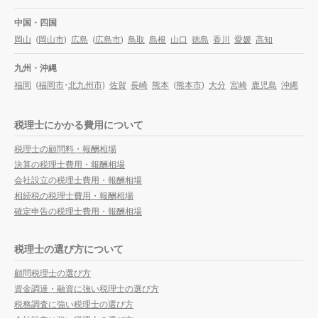
中国・四国
岡山
(
岡山市
)
広島
(
広島市
)
鳥取
島根
山口
徳島
香川
愛媛
高知
九州・沖縄
福岡
(
福岡市
・
北九州市
)
佐賀
長崎
熊本
(
熊本市
)
大分
宮崎
鹿児島
沖縄
税理士にかかる費用について
税理士の顧問料・報酬相場
決算の税理士費用・報酬相場
会社設立の税理士費用・報酬相場
相続税の税理士費用・報酬相場
確定申告の税理士費用・報酬相場
税理士の選び方について
顧問税理士の選び方
資金調達・融資に強い税理士の選び方
税務調査に強い税理士の選び方