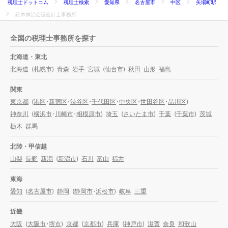
税理士ドットコム
税理士検索
愛知県
名古屋市
中区
矢場町駅
鈴木伸治公認会計士事務所
全国の税理士事務所を探す
北海道・東北
北海道
(
札幌市
)
青森
岩手
宮城
(
仙台市
)
秋田
山形
福島
関東
東京都
(
港区
・
新宿区
・
渋谷区
・
千代田区
・
中央区
・
世田谷区
・
品川区
)
神奈川
(
横浜市
・
川崎市
・
相模原市
)
埼玉
(
さいたま市
)
千葉
(
千葉市
)
茨城
栃木
群馬
北陸・甲信越
山梨
長野
新潟
(
新潟市
)
石川
富山
福井
東海
愛知
(
名古屋市
)
静岡
(
静岡市
・
浜松市
)
岐阜
三重
近畿
大阪
(
大阪市
・
堺市
)
京都
(
京都市
)
兵庫
(
神戸市
)
滋賀
奈良
和歌山