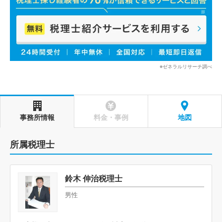
※ゼネラルリサーチ調べ
事務所情報
料金・事例
地図
所属税理士
鈴木 伸治税理士
男性