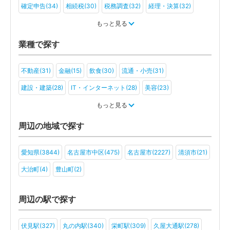
確定申告(34)
相続税(30)
税務調査(32)
経理・決算(32)
税金・お金(25)
もっと見る
業種で探す
不動産(31)
金融(15)
飲食(30)
流通・小売(31)
建設・建築(28)
IT・インターネット(28)
美容(23)
運輸・物流(23)
製造(32)
教育(17)
医療・福祉(25)
もっと見る
旅行・ホテル(15)
アミューズメント・レジャー(18)
ファンド(7)
周辺の地域で探す
社会福祉法人(11)
医療法人(15)
ＮＰＯ法人(11)
学校法人(7)
愛知県(3844)
名古屋市中区(475)
名古屋市(2227)
清須市(21)
一般社団法人(10)
その他(12)
大治町(4)
豊山町(2)
周辺の駅で探す
伏見駅(327)
丸の内駅(340)
栄町駅(309)
久屋大通駅(278)