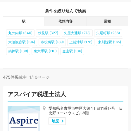
条件を絞り込んで検索
駅
依頼内容
業種
丸の内駅 (340)
伏見駅 (327)
久屋大通駅 (278)
矢場町駅 (236)
大須観音駅 (194)
市役所駅 (189)
上前津駅 (176)
東別院駅 (165)
鶴舞駅 (138)
東大手駅 (110)
金山駅 (106)
475
件掲載中 1/10ページ
アスパイア税理士法人
愛知県名古屋市中区大須4丁目11番17号 日
比野ユーハウスビル8階
地図