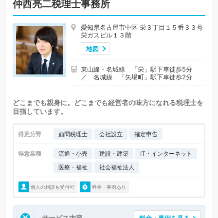
仲西亮二税理士事務所
愛知県名古屋市中区 栄３丁目１５番３３号
栄ガスビル１３階
地図
東山線・名城線 「栄」駅下車徒歩5分
／ 名城線 「矢場町」駅下車徒歩2分
どこまでも親身に。どこまでも経営者の味方になれる税理士を
目指しています。
得意分野
顧問税理士
会社設立
確定申告
得意業種
流通・小売
建設・建築
IT・インターネット
医療・福祉
社会福祉法人
個人の相談も受付可
料金・事例あり
サービス内容
料金・事例を見る