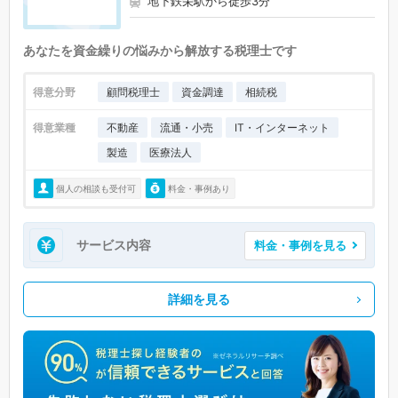
地下鉄栄駅から徒歩3分
あなたを資金繰りの悩みから解放する税理士です
得意分野
顧問税理士
資金調達
相続税
得意業種
不動産
流通・小売
IT・インターネット
製造
医療法人
個人の相談も受付可
料金・事例あり
サービス内容
料金・事例を見る
詳細を見る