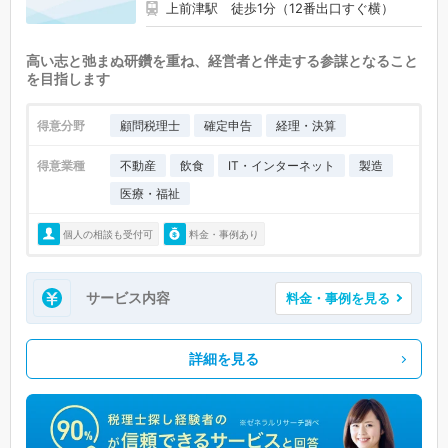
上前津駅 徒歩1分（12番出口すぐ横）
高い志と弛まぬ研鑽を重ね、経営者と伴走する参謀となること
を目指します
得意分野
顧問税理士
確定申告
経理・決算
得意業種
不動産
飲食
IT・インターネット
製造
医療・福祉
個人の相談も受付可
料金・事例あり
サービス内容
料金・事例を見る
詳細を見る