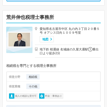
荒井伸也税理士事務所
愛知県名古屋市中区 丸の内３丁目２０番５
号 オアシス日向１００９号室
地図
地下鉄 桜通線 名城線の久屋大通駅①番出
口より徒歩2分
相続税を専門とする税理士事務所
得意分野
相続税
得意業種
その他
個人の相談も受付可
料金・事例あり