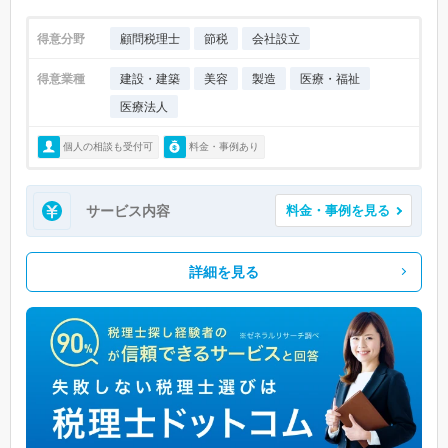
得意分野
顧問税理士
節税
会社設立
得意業種
建設・建築
美容
製造
医療・福祉
医療法人
個人の相談も受付可
料金・事例あり
サービス内容
料金・事例を見る
詳細を見る