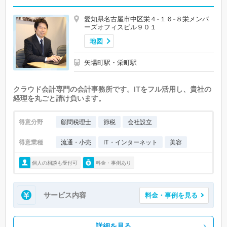
愛知県名古屋市中区栄４-１６-８栄メンバ
ーズオフィスビル９０１
地図
矢場町駅・栄町駅
クラウド会計専門の会計事務所です。ITをフル活用し、貴社の
経理を丸ごと請け負います。
得意分野
顧問税理士
節税
会社設立
得意業種
流通・小売
IT・インターネット
美容
個人の相談も受付可
料金・事例あり
サービス内容
料金・事例を見る
詳細を見る