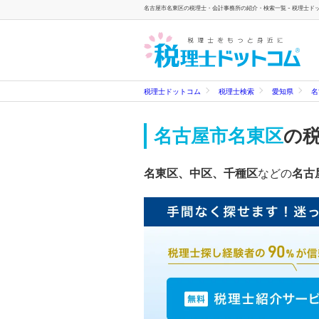
名古屋市名東区の税理士・会計事務所の紹介・検索一覧 - 税理士ド
税理士ドットコム
税理士検索
愛知県
名
名古屋市名東区
の
名東区、中区、千種区
などの
名古