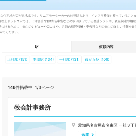
閑静な住宅地が広がる地域です。リニアモーターカーの始発駅もあり、インフラ整備も整っていること
税理士ドットコムでは、円簿会計/円簿青色申告などの取り扱っている会計ソフトや、資金調達や相
見つけるために、先生のレビューや口コミや、月額の顧問報酬・申告料などの先生の詳しい情報を参
てみてください。
駅
依頼内容
上社駅 (151)
本郷駅 (134)
一社駅 (131)
藤が丘駅 (109)
146
件掲載中 1/3ページ
牧会計事務所
愛知県名古屋市名東区 一社３丁
地図