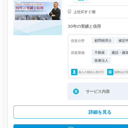
上社ICすぐ側
30年の実績と信用
顧問税理士
確定
得意分野
不動産
建設・建
得意業種
医療法人
個人の相談も受付可
国際会計
サービス内容
詳細を見る