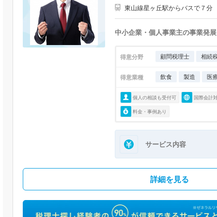
東山線星ヶ丘駅からバスで７分
中小企業・個人事業主の事業発展
顧問税理士
相続
得意分野
飲食
製造
医
得意業種
個人の相談も受付可
国際会計
料金・事例あり
サービス内容
詳細を見る