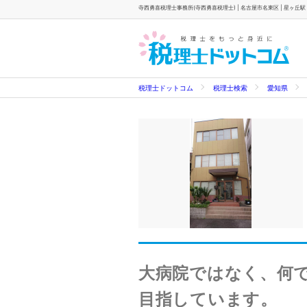
寺西勇喜税理士事務所(寺西勇喜税理士) | 名古屋市名東区 | 星ヶ丘駅
税理士ドットコム
税理士検索
愛知県
大病院ではなく、何
目指しています。