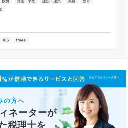
飲食
流通・小売
建設・建築
美容
教育
祉
ICS
freee
みの方へ
ィネーターが
た税理士
を