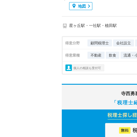
地図
星ヶ丘駅・一社駅・植田駅
得意分野
顧問税理士
会社設立
得意業種
不動産
飲食
流通・
個人の相談も受付可
寺西勇
「税理士