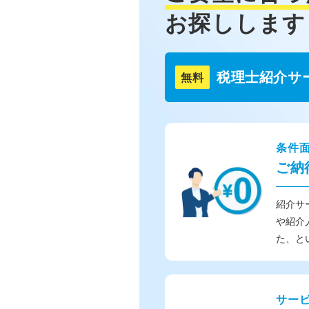
お探しします
税理士紹介サ
無料
条件
ご納
紹介サ
や紹介
た、と
サー