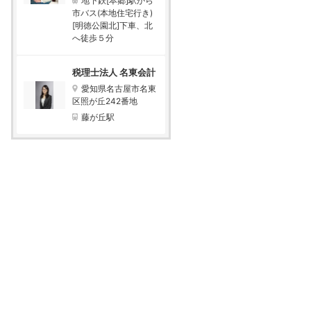
地下鉄[本郷]駅から
市バス(本地住宅行き)
[明徳公園北]下車、北
へ徒歩５分
税理士法人 名東会計
愛知県名古屋市名東
区照が丘242番地
藤が丘駅