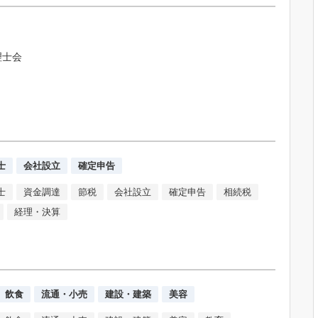
理士会
士
会社設立
確定申告
士
資金調達
節税
会社設立
確定申告
相続税
経理・決算
飲食
流通・小売
建設・建築
美容