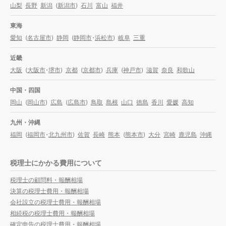
山梨
長野
新潟
(
新潟市
)
石川
富山
福井
東海
愛知
(
名古屋市
)
静岡
(
静岡市
・
浜松市
)
岐阜
三重
近畿
大阪
(
大阪市
・
堺市
)
京都
(
京都市
)
兵庫
(
神戸市
)
滋賀
奈良
和歌山
中国・四国
岡山
(
岡山市
)
広島
(
広島市
)
鳥取
島根
山口
徳島
香川
愛媛
高知
九州・沖縄
福岡
(
福岡市
・
北九州市
)
佐賀
長崎
熊本
(
熊本市
)
大分
宮崎
鹿児島
沖縄
税理士にかかる費用について
税理士の顧問料・報酬相場
決算の税理士費用・報酬相場
会社設立の税理士費用・報酬相場
相続税の税理士費用・報酬相場
確定申告の税理士費用・報酬相場