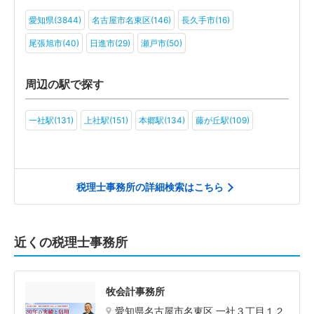
社会福祉法人(3)
医療法人(6)
学校法人(2)
一般社団法人(3)
愛知県(3844)
名古屋市名東区(146)
長久手市(16)
その他(5)
尾張旭市(40)
日進市(29)
瀬戸市(50)
周辺の駅で探す
一社駅(131)
上社駅(151)
本郷駅(134)
藤が丘駅(109)
税理士事務所の詳細検索はこちら
近くの税理士事務所
牧会計事務所
愛知県名古屋市名東区 一社３丁目１２