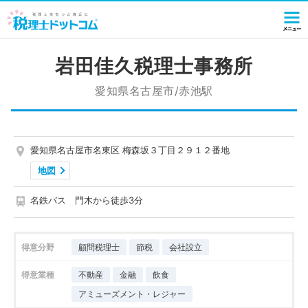
岩田佳久税理士事務所
愛知県名古屋市/赤池駅
愛知県名古屋市名東区 梅森坂３丁目２９１２番地
地図
名鉄バス 門木から徒歩3分
得意分野
顧問税理士
節税
会社設立
得意業種
不動産
金融
飲食
アミューズメント・レジャー