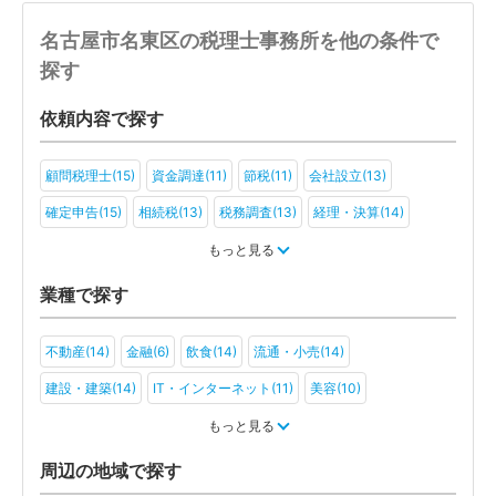
名古屋市名東区の税理士事務所を他の条件で
探す
依頼内容で探す
顧問税理士(15)
資金調達(11)
節税(11)
会社設立(13)
確定申告(15)
相続税(13)
税務調査(13)
経理・決算(14)
税金・お金(8)
もっと見る
業種で探す
不動産(14)
金融(6)
飲食(14)
流通・小売(14)
建設・建築(14)
IT・インターネット(11)
美容(10)
運輸・物流(10)
製造(12)
教育(12)
医療・福祉(11)
もっと見る
旅行・ホテル(5)
アミューズメント・レジャー(6)
周辺の地域で探す