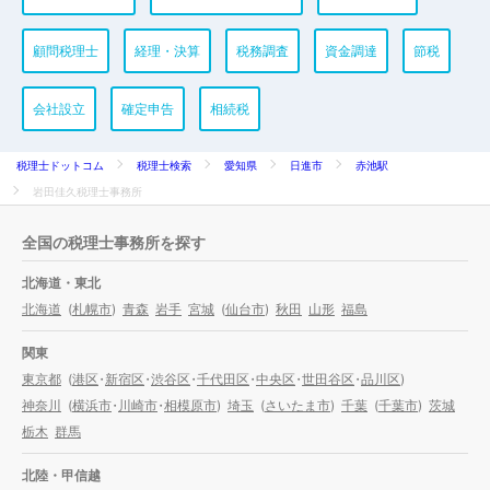
顧問税理士
経理・決算
税務調査
資金調達
節税
会社設立
確定申告
相続税
税理士ドットコム
税理士検索
愛知県
日進市
赤池駅
岩田佳久税理士事務所
全国の税理士事務所を探す
北海道・東北
北海道
(
札幌市
)
青森
岩手
宮城
(
仙台市
)
秋田
山形
福島
関東
東京都
(
港区
・
新宿区
・
渋谷区
・
千代田区
・
中央区
・
世田谷区
・
品川区
)
神奈川
(
横浜市
・
川崎市
・
相模原市
)
埼玉
(
さいたま市
)
千葉
(
千葉市
)
茨城
栃木
群馬
北陸・甲信越