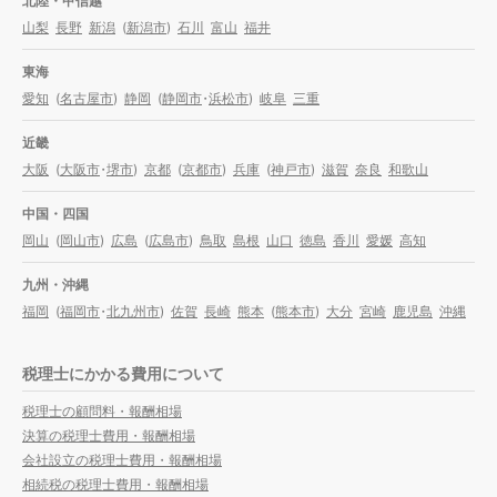
北陸・甲信越
山梨
長野
新潟
(
新潟市
)
石川
富山
福井
東海
愛知
(
名古屋市
)
静岡
(
静岡市
・
浜松市
)
岐阜
三重
近畿
大阪
(
大阪市
・
堺市
)
京都
(
京都市
)
兵庫
(
神戸市
)
滋賀
奈良
和歌山
中国・四国
岡山
(
岡山市
)
広島
(
広島市
)
鳥取
島根
山口
徳島
香川
愛媛
高知
九州・沖縄
福岡
(
福岡市
・
北九州市
)
佐賀
長崎
熊本
(
熊本市
)
大分
宮崎
鹿児島
沖縄
税理士にかかる費用について
税理士の顧問料・報酬相場
決算の税理士費用・報酬相場
会社設立の税理士費用・報酬相場
相続税の税理士費用・報酬相場