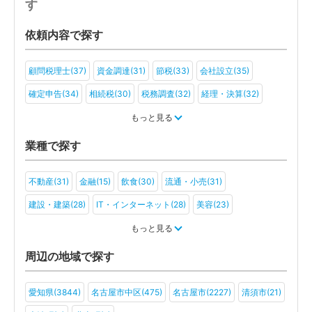
す
依頼内容で探す
顧問税理士(37)
資金調達(31)
節税(33)
会社設立(35)
確定申告(34)
相続税(30)
税務調査(32)
経理・決算(32)
税金・お金(25)
もっと見る
業種で探す
不動産(31)
金融(15)
飲食(30)
流通・小売(31)
建設・建築(28)
IT・インターネット(28)
美容(23)
運輸・物流(23)
製造(32)
教育(17)
医療・福祉(25)
もっと見る
旅行・ホテル(15)
アミューズメント・レジャー(18)
ファンド(7)
周辺の地域で探す
社会福祉法人(11)
医療法人(15)
ＮＰＯ法人(11)
学校法人(7)
愛知県(3844)
名古屋市中区(475)
名古屋市(2227)
清須市(21)
一般社団法人(10)
その他(12)