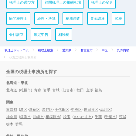
税理士の選び方
顧問税理士の報酬相場
税理士の変更
顧問税理士
経理・決算
税務調査
資金調達
節税
会社設立
確定申告
相続税
税理士ドットコム
税理士検索
愛知県
名古屋市
中区
丸の内駅
林真二税理士事務所
全国の税理士事務所を探す
北海道・東北
北海道
(
札幌市
)
青森
岩手
宮城
(
仙台市
)
秋田
山形
福島
関東
東京都
(
港区
・
新宿区
・
渋谷区
・
千代田区
・
中央区
・
世田谷区
・
品川区
)
神奈川
(
横浜市
・
川崎市
・
相模原市
)
埼玉
(
さいたま市
)
千葉
(
千葉市
)
茨城
栃木
群馬