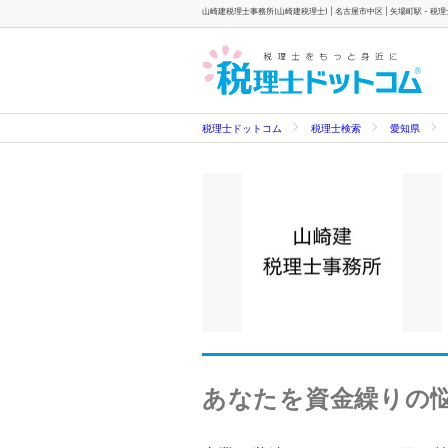
山崎建税理士事務所(山崎建税理士) | 名古屋市中区 | 矢場町駅 - 税
税理士ドットコム
税理士検索
愛知県
あなたを資金繰りの