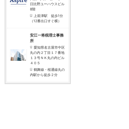
日比野ユーハウスビル
8階
上前津駅 徒歩1分
（12番出口すぐ横）
安江一将税理士事務
所
愛知県名古屋市中区
丸の内２丁目１７番地
１３号ＮＫ丸の内ビル
４０５
鶴舞線・桜通線丸の
内駅から徒歩２分