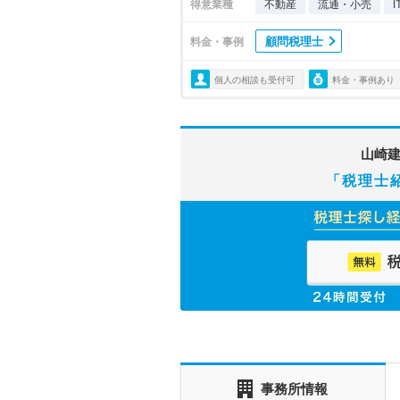
得意業種
不動産
流通・小売
顧問税理士
料金・事例
個人の相談も受付可
料金・事例あり
山崎
「税理士
事務所情報