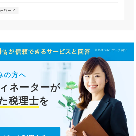
ォワード
みの方へ
ィネーターが
た税理士
を