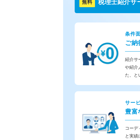
税理士紹介サ
無料
条件
ご納
紹介サ
や紹介
た、と
サー
豊富
コーデ
と実績