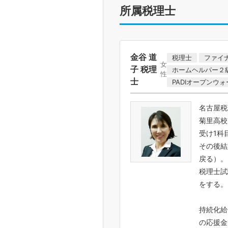
所属税理士
金谷 道
税理士
ファイ
女
子 税理
ホームヘルパー２
性
士
PADIオープンウ
名古屋税
菊里高校
受け1科
その後結
戻る）。
税理士試
をする。
持続化給
の応援金