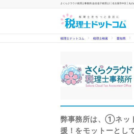
さくらクラウド税理士事務所(金谷道子税理士) | 名古屋市中区 | 丸の
税理士ドットコム
税理士検索
愛知県
弊事務所は、①ネット
援！をモットーとし