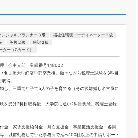
ナンシャルプランナー３級
福祉住環境コーディネーター２級
級
英検２級
簿記２級
ォーター（Cカード）
理士会中支部 登録番号148002
→名古屋大学経済学部卒業後、働きながら税理士試験を3科目
目取得。
婚し、三重で年子で5人の子を育てる（その後離婚し名古屋に
験を受け2科目取得後、大学院に通い2科目免除。税理士登録
付金・家賃支援給付金・月次支援金・事業復活支援金・各県
等、以前勤務していた事務所で延べ100社以上の申請サポート