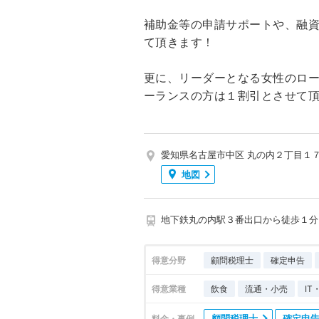
補助金等の申請サポートや、融
て頂きます！
更に、リーダーとなる女性のロ
ーランスの方は１割引とさせて
愛知県名古屋市中区 丸の内２丁目１
地図
地下鉄丸の内駅３番出口から徒歩１分
得意分野
顧問税理士
確定申告
得意業種
飲食
流通・小売
I
顧問税理士
確定申
料金・事例