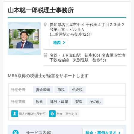
山本聡一郎税理士事務所
愛知県名古屋市中区 千代田４丁目２３番２
号第五富士ビル４Ａ
(上前津駅から徒歩12分)
地図
名鉄・ＪＲ金山駅 徒歩10分 名古屋市営地
下鉄名城線 東別院駅 徒歩5分
MBA取得の税理士が経営をサポートします
得意分野
資金調達
節税
相続税
得意業種
飲食
建設・建築
製造
その他
個人の相談も受付可
料金・事例あり
サービス内容
料金・事例を見る