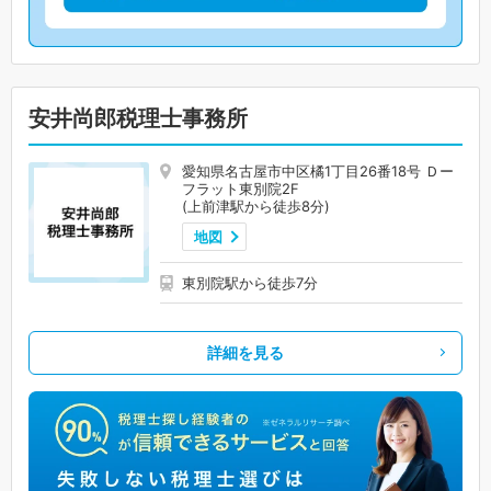
安井尚郎税理士事務所
愛知県名古屋市中区橘1丁目26番18号 Ｄー
フラット東別院2F
(上前津駅から徒歩8分)
地図
東別院駅から徒歩7分
詳細を見る