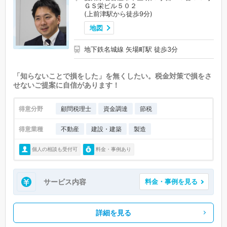
ＧＳ栄ビル５０２
(上前津駅から徒歩9分)
地図
地下鉄名城線 矢場町駅 徒歩3分
「知らないことで損をした」を無くしたい。税金対策で損をさ
せないご提案に自信があります！
得意分野
顧問税理士
資金調達
節税
得意業種
不動産
建設・建築
製造
個人の相談も受付可
料金・事例あり
サービス内容
料金・事例を見る
詳細を見る