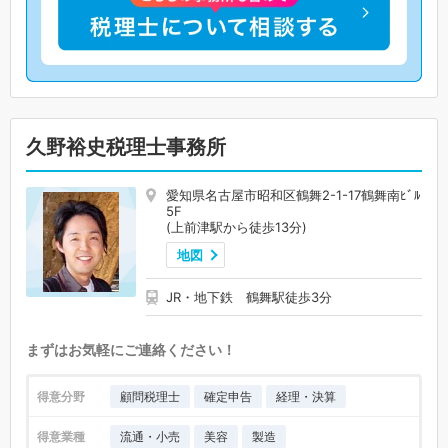
久野裕史税理士事務所
愛知県名古屋市昭和区鶴舞2-1-17鶴舞南ﾋﾞﾙ
5F
(上前津駅から徒歩13分)
地図
JR・地下鉄 鶴舞駅徒歩3分
まずはお気軽にご連絡ください！
得意分野
顧問税理士
確定申告
経理・決算
得意業種
流通・小売
美容
製造