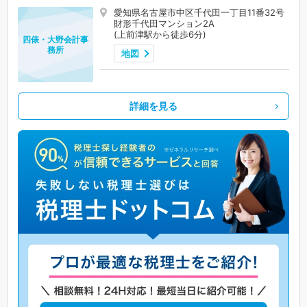
愛知県名古屋市中区千代田一丁目11番32号
財形千代田マンション2A
(上前津駅から徒歩6分)
四俵・大野会計事
務所
地図
詳細を見る