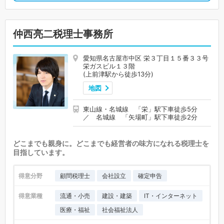
仲西亮二税理士事務所
愛知県名古屋市中区 栄３丁目１５番３３号
栄ガスビル１３階
(上前津駅から徒歩13分)
地図
東山線・名城線 「栄」駅下車徒歩5分
／ 名城線 「矢場町」駅下車徒歩2分
どこまでも親身に。どこまでも経営者の味方になれる税理士を
目指しています。
得意分野
顧問税理士
会社設立
確定申告
得意業種
流通・小売
建設・建築
IT・インターネット
医療・福祉
社会福祉法人